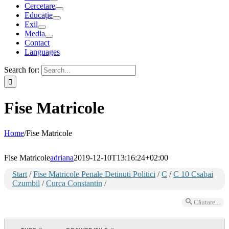
Cercetare
Educație
Exil
Media
Contact
Languages
Search for:
Fise Matricole
Home
/
Fise Matricole
Fise Matricole
adriana
2019-12-10T13:16:24+02:00
Start
/
Fise Matricole Penale Detinuti Politici
/
C
/
C 10 Csabai
Czumbil
/
Curca Constantin
/
Căutare...