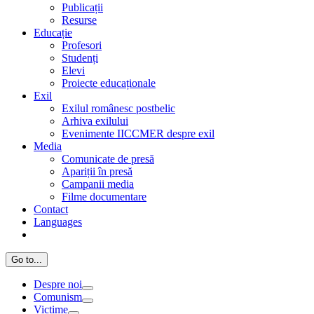
Publicații
Resurse
Educație
Profesori
Studenți
Elevi
Proiecte educaționale
Exil
Exilul românesc postbelic
Arhiva exilului
Evenimente IICCMER despre exil
Media
Comunicate de presă
Apariții în presă
Campanii media
Filme documentare
Contact
Languages
Go to...
Despre noi
Comunism
Victime