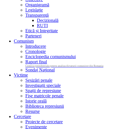
Organigramă
Legislație
Transparenţă
Decizională
RUTI
Etică și Integritate
Parteneri
Comunism
Introducere
Cronologie
Enciclopedia comunismului
Raport final
Comisia prezidentiala pentru analiza dictaturii comuniste din Romania
Sondaj Național
Victime
Sesizări penale
Investigații speciale
Spații de represiune
Fișe matricole penale
Istorie orală
Biblioteca represiunii
Resurse
Cercetare
Proiecte de cercetare
Evenimente