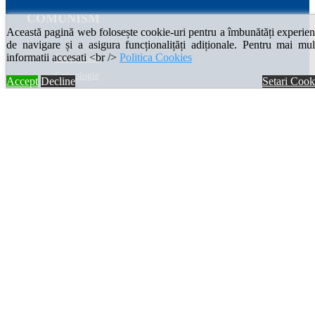
COMUNISM
Această pagină web folosește cookie-uri pentru a îmbunătăți experien
de navigare și a asigura funcționalițăți adiționale. Pentru mai mul
informatii accesati <br />
Politica Cookies
Introducere
Cronologie
Accept
Decline
Setari Cook
Enciclopedia comunismului
VICTIME
Sesizări penale
Investigații speciale
Spații de represiune
Fișe matricole penale
Istorie orală
Biblioteca represiunii
Resurse
CERCETARE