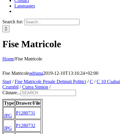
Contact
Languages
Search for:
Fise Matricole
Home
/
Fise Matricole
Fise Matricole
adriana
2019-12-10T13:16:24+02:00
Start
/
Fise Matricole Penale Detinuti Politici
/
C
/
C 10 Csabai
Czumbil
/
Curea Simion
/
Căutare...
Type
Drawer/File
P1280731
JPG
P1280732
JPG