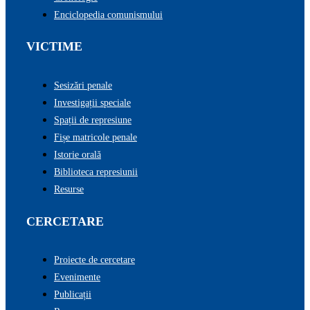
Enciclopedia comunismului
VICTIME
Sesizări penale
Investigații speciale
Spații de represiune
Fișe matricole penale
Istorie orală
Biblioteca represiunii
Resurse
CERCETARE
Proiecte de cercetare
Evenimente
Publicații