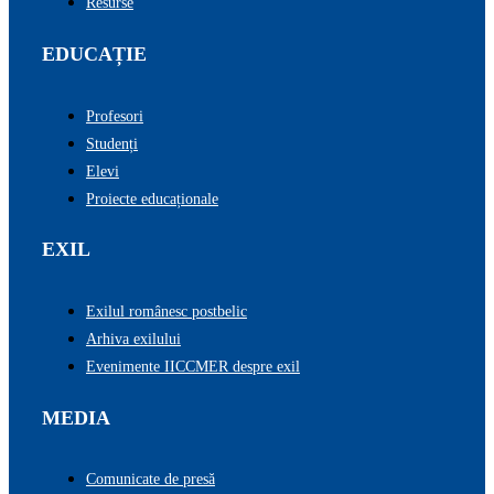
Resurse
EDUCAȚIE
Profesori
Studenți
Elevi
Proiecte educaționale
EXIL
Exilul românesc postbelic
Arhiva exilului
Evenimente IICCMER despre exil
MEDIA
Comunicate de presă