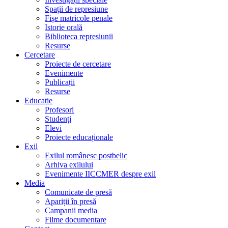
Spații de represiune
Fișe matricole penale
Istorie orală
Biblioteca represiunii
Resurse
Cercetare
Proiecte de cercetare
Evenimente
Publicații
Resurse
Educație
Profesori
Studenți
Elevi
Proiecte educaționale
Exil
Exilul românesc postbelic
Arhiva exilului
Evenimente IICCMER despre exil
Media
Comunicate de presă
Apariții în presă
Campanii media
Filme documentare