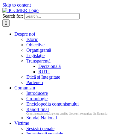
Skip to content
Search for:
Despre noi
Istoric
Obiective
Organigramă
Legislație
Transparenţă
Decizională
RUTI
Etică și Integritate
Parteneri
Comunism
Introducere
Cronologie
Enciclopedia comunismului
Raport final
Comisia prezidentiala pentru analiza dictaturii comuniste din Romania
Sondaj Național
Victime
Sesizări penale
Investigații speciale