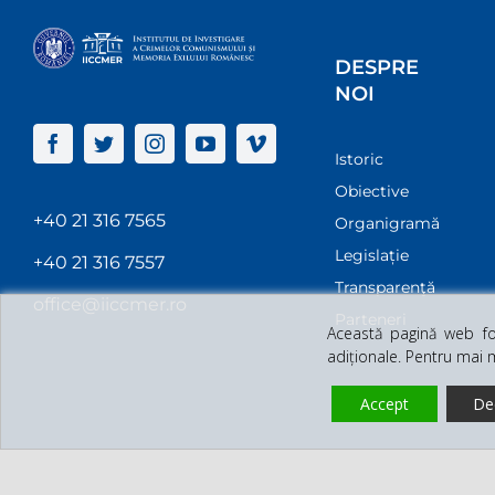
DESPRE
NOI
Istoric
Obiective
+40 21 316 7565
Organigramă
Legislație
+40 21 316 7557
Transparenţă
office@iiccmer.ro
Parteneri
Această pagină web fol
adiționale. Pentru mai 
Accept
De