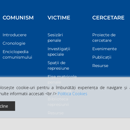
COMUNISM
VICTIME
CERCETARE
Introducere
Sesizări
Proiecte de
penale
cercetare
Cronologie
Investigații
Evenimente
Enciclopedia
speciale
comunismului
Publicații
Spații de
Resurse
represiune
Fișe matricole
penale
osește cookie-uri pentru a îmbunătăți experiența de navigare și a 
Istorie orală
multe informatii accesati <br />
Politica Cookies
Biblioteca
represiunii
cline
Resurse