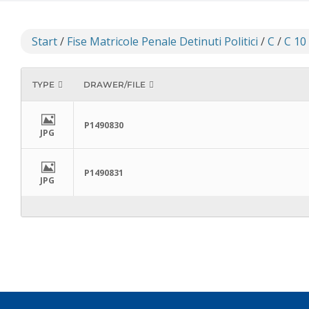
Start
/
Fise Matricole Penale Detinuti Politici
/
C
/
C 10
TYPE
DRAWER/FILE
P1490830
JPG
P1490831
JPG