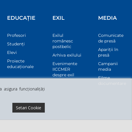
EDUCAȚIE
EXIL
MEDIA
Profesori
Exilul
Comunicate
românesc
de presă
Studenți
postbelic
Apariții în
Elevi
Arhiva exilului
presă
Proiecte
Evenimente
Campanii
educaționale
IICCMER
media
despre exil
Filme
documentare
asigura funcționalițăți
Setari Cookie