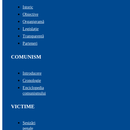
Istoric
Obiective
Organigramă
Legislație
Transparenţă
Parteneri
COMUNISM
Introducere
Cronologie
Enciclopedia
comunismului
VICTIME
Sesizări
penale