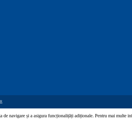
R
de navigare și a asigura funcționalițăți adiționale. Pentru mai multe in