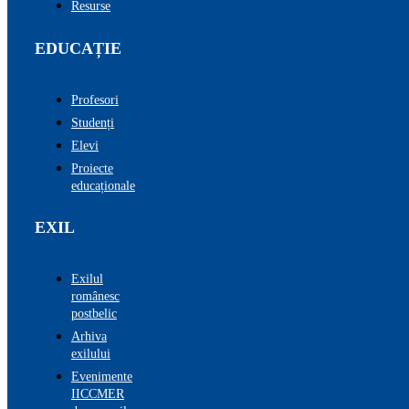
Resurse
EDUCAȚIE
Profesori
Studenți
Elevi
Proiecte
educaționale
EXIL
Exilul
românesc
postbelic
Arhiva
exilului
Evenimente
IICCMER