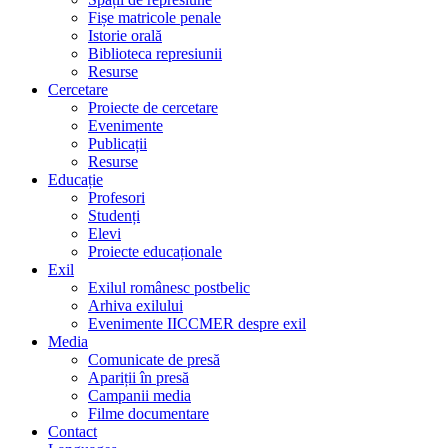
Fișe matricole penale
Istorie orală
Biblioteca represiunii
Resurse
Cercetare
Proiecte de cercetare
Evenimente
Publicații
Resurse
Educație
Profesori
Studenți
Elevi
Proiecte educaționale
Exil
Exilul românesc postbelic
Arhiva exilului
Evenimente IICCMER despre exil
Media
Comunicate de presă
Apariții în presă
Campanii media
Filme documentare
Contact