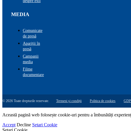
despre exil
MEDIA
Comunicate
de presă
Apariții în
presă
Campanii
media
Filme
documentare
© 2026 Toate drepturile rezervate.
Termeni și condiții
Politica de cookies
GDP
Această pagină web folosește cookie-uri pentru a îmbunătăți experiența 
Accept
Decline
Setari Cookie
Setari Cookie