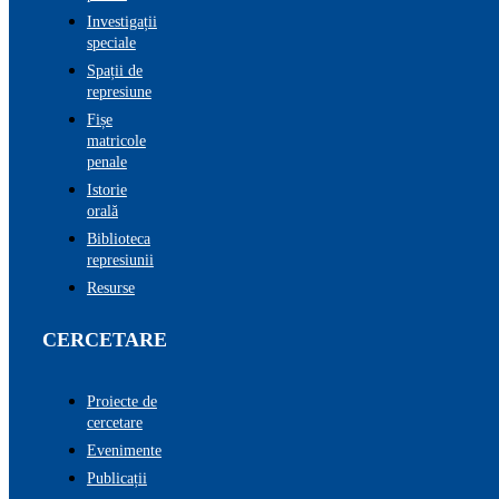
Investigații
speciale
Spații de
represiune
Fișe
matricole
penale
Istorie
orală
Biblioteca
represiunii
Resurse
CERCETARE
Proiecte de
cercetare
Evenimente
Publicații