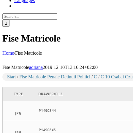
Languages
Search
for:
Fise Matricole
Home
/
Fise Matricole
Fise Matricole
adriana
2019-12-10T13:16:24+02:00
Start
/
Fise Matricole Penale Detinuti Politici
/
C
/
C 10 Csabai Czu
TYPE
DRAWER/FILE
P1490844
JPG
P1490845
JPG