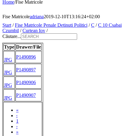
Home
/
Fise Matricole
Fise Matricole
adriana
2019-12-10T13:16:24+02:00
Start
/
Fise Matricole Penale Detinuti Politici
/
C
/
C 10 Csabai
Czumbil
/
Curtean Iov
/
Căutare...
Type
Drawer/File
P1490896
JPG
P1490897
JPG
P1490906
JPG
P1490907
JPG
«
‹
1
›
»