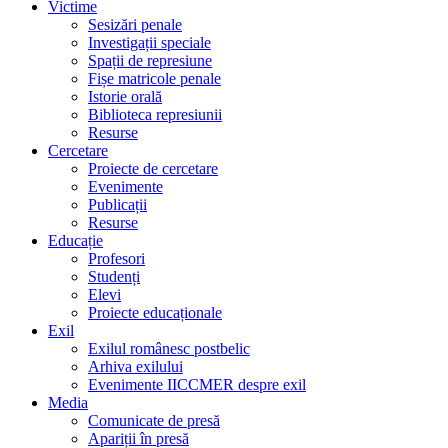
Victime
Sesizări penale
Investigații speciale
Spații de represiune
Fișe matricole penale
Istorie orală
Biblioteca represiunii
Resurse
Cercetare
Proiecte de cercetare
Evenimente
Publicații
Resurse
Educație
Profesori
Studenți
Elevi
Proiecte educaționale
Exil
Exilul românesc postbelic
Arhiva exilului
Evenimente IICCMER despre exil
Media
Comunicate de presă
Apariții în presă