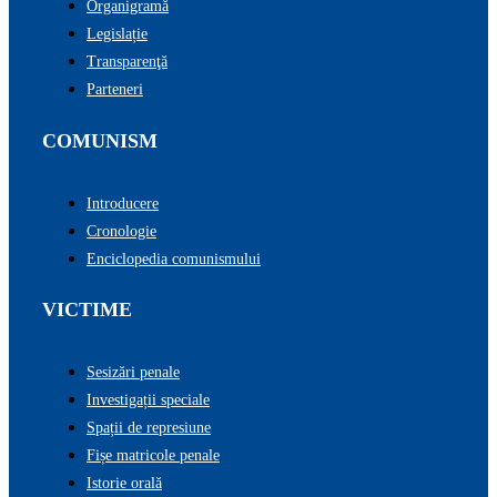
Organigramă
Legislație
Transparenţă
Parteneri
COMUNISM
Introducere
Cronologie
Enciclopedia comunismului
VICTIME
Sesizări penale
Investigații speciale
Spații de represiune
Fișe matricole penale
Istorie orală