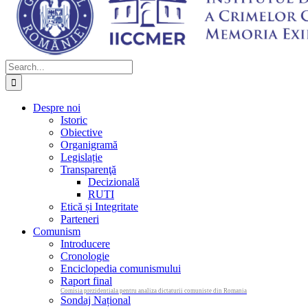
Search
for:
Despre noi
Istoric
Obiective
Organigramă
Legislație
Transparenţă
Decizională
RUTI
Etică și Integritate
Parteneri
Comunism
Introducere
Cronologie
Enciclopedia comunismului
Raport final
Comisia prezidentiala pentru analiza dictaturii comuniste din Romania
Sondaj Național