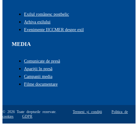
Exilul românesc postbelic
Arhiva exilului
Evenimente IICCMER despre exil
MEDIA
Comunicate de presă
Apariții în presă
Campanii media
Filme documentare
© 2026 Toate drepturile rezervate.
Termeni și condiții
Politica de
cookies
GDPR
Go
to
Top