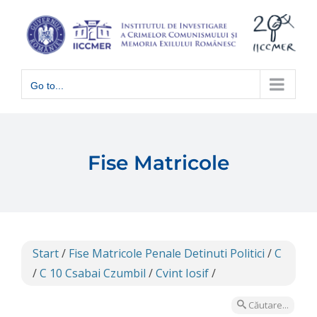
Skip
to
content
Go to...
Fise Matricole
Start
/
Fise Matricole Penale Detinuti Politici
/
C
/
C 10 Csabai Czumbil
/
Cvint Iosif
/
Căutare...