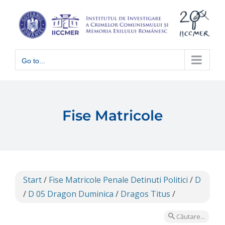
Skip
to
content
Go to...
Fise Matricole
Start
/
Fise Matricole Penale Detinuti Politici
/
D
/
D 05 Dragon Duminica
/
Dragos Titus
/
Căutare...