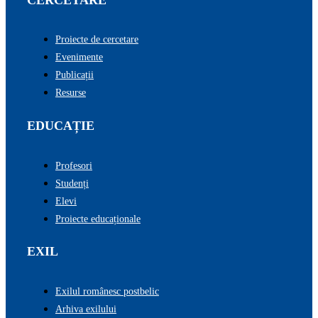
Proiecte de cercetare
Evenimente
Publicații
Resurse
EDUCAȚIE
Profesori
Studenți
Elevi
Proiecte educaționale
EXIL
Exilul românesc postbelic
Arhiva exilului