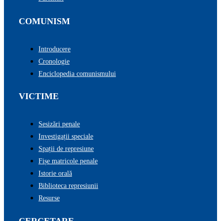
COMUNISM
Introducere
Cronologie
Enciclopedia comunismului
VICTIME
Sesizări penale
Investigații speciale
Spații de represiune
Fișe matricole penale
Istorie orală
Biblioteca represiunii
Resurse
CERCETARE