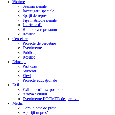
Victime
Sesizări penale
Investigații speciale
Spații de represiune
Fișe matricole penale
Istorie orală
Biblioteca represiunii
Resurse
Cercetare
Proiecte de cercetare
Evenimente
Publicații
Resurse
Educație
Profesori
Studenți
Elevi
Proiecte educaționale
Exil
Exilul românesc postbelic
Arhiva exilului
Evenimente IICCMER despre exil
Media
Comunicate de presă
Apariții în presă