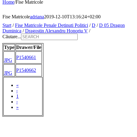
Home
/
Fise Matricole
Fise Matricole
adriana
2019-12-10T13:16:24+02:00
Start
/
Fise Matricole Penale Detinuti Politici
/
D
/
D 05 Dragon
Duminica
/
Dragostin Alexandru Honoriu V
/
Căutare...
Type
Drawer/File
P1540661
JPG
P1540662
JPG
«
‹
1
›
»