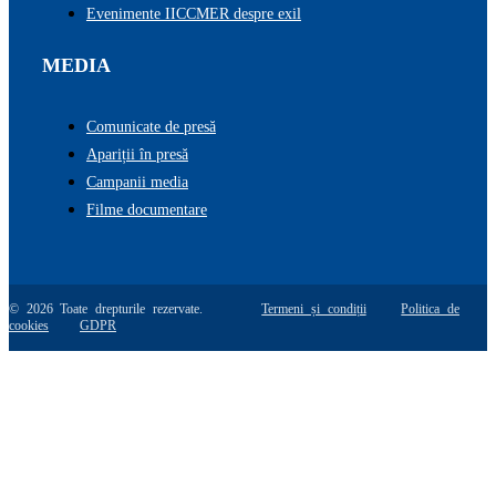
Evenimente IICCMER despre exil
MEDIA
Comunicate de presă
Apariții în presă
Campanii media
Filme documentare
© 2026 Toate drepturile rezervate.
Termeni și condiții
Politica de
cookies
GDPR
Go
to
Top