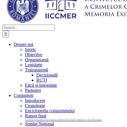
Search
for:
Despre noi
Istoric
Obiective
Organigramă
Legislație
Transparenţă
Decizională
RUTI
Etică și Integritate
Parteneri
Comunism
Introducere
Cronologie
Enciclopedia comunismului
Raport final
Comisia prezidentiala pentru analiza dictaturii comuniste din Romania
Sondaj Național