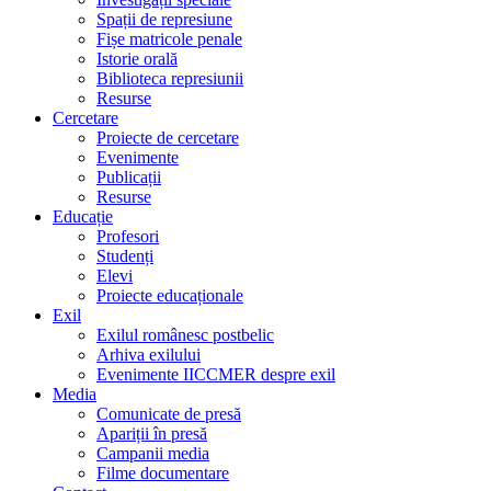
Spații de represiune
Fișe matricole penale
Istorie orală
Biblioteca represiunii
Resurse
Cercetare
Proiecte de cercetare
Evenimente
Publicații
Resurse
Educație
Profesori
Studenți
Elevi
Proiecte educaționale
Exil
Exilul românesc postbelic
Arhiva exilului
Evenimente IICCMER despre exil
Media
Comunicate de presă
Apariții în presă
Campanii media
Filme documentare