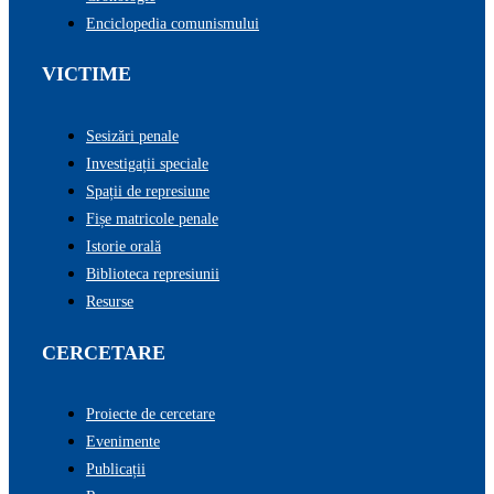
Enciclopedia comunismului
VICTIME
Sesizări penale
Investigații speciale
Spații de represiune
Fișe matricole penale
Istorie orală
Biblioteca represiunii
Resurse
CERCETARE
Proiecte de cercetare
Evenimente
Publicații