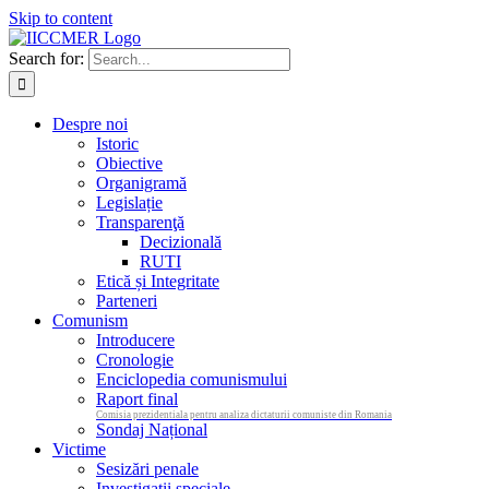
Skip to content
Search for:
Despre noi
Istoric
Obiective
Organigramă
Legislație
Transparenţă
Decizională
RUTI
Etică și Integritate
Parteneri
Comunism
Introducere
Cronologie
Enciclopedia comunismului
Raport final
Comisia prezidentiala pentru analiza dictaturii comuniste din Romania
Sondaj Național
Victime
Sesizări penale
Investigații speciale