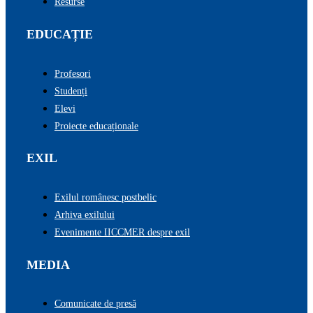
Resurse
EDUCAȚIE
Profesori
Studenți
Elevi
Proiecte educaționale
EXIL
Exilul românesc postbelic
Arhiva exilului
Evenimente IICCMER despre exil
MEDIA
Comunicate de presă