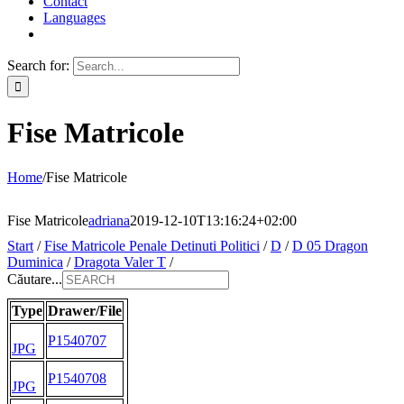
Contact
Languages
Search for:
Fise Matricole
Home
/
Fise Matricole
Fise Matricole
adriana
2019-12-10T13:16:24+02:00
Start
/
Fise Matricole Penale Detinuti Politici
/
D
/
D 05 Dragon
Duminica
/
Dragota Valer T
/
Căutare...
Type
Drawer/File
P1540707
JPG
P1540708
JPG