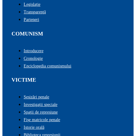
Legislație
Transparenţă
Parteneri
COMUNISM
Introducere
Cronologie
Enciclopedia comunismului
VICTIME
Sesizări penale
Investigații speciale
Spații de represiune
Fișe matricole penale
Istorie orală
Biblioteca represiunii