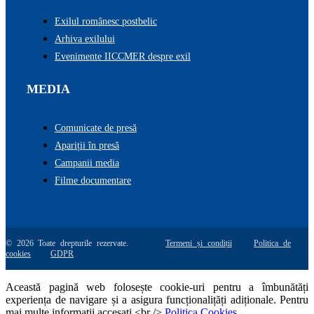
Exilul românesc postbelic
Arhiva exilului
Evenimente IICCMER despre exil
MEDIA
Comunicate de presă
Apariții în presă
Campanii media
Filme documentare
© 2026 Toate drepturile rezervate.
Termeni și condiții
Politica de
cookies
GDPR
Această pagină web folosește cookie-uri pentru a îmbunătăți
experiența de navigare și a asigura funcționalițăți adiționale. Pentru
mai multe informatii accesati <br />
Politica Cookies