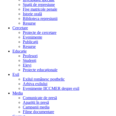
Spații de represiune
Fișe matricole penale
Istorie orală
Biblioteca represiunii
Resurse
Cercetare
Proiecte de cercetare
Evenimente
Publicații
Resurse
Educație
Profesori
Studenți
Elevi
Proiecte educaționale
Exil
Exilul românesc postbelic
Arhiva exilului
Evenimente IICCMER despre exil
Media
Comunicate de presă
Apariții în presă
Campanii media
Filme documentare