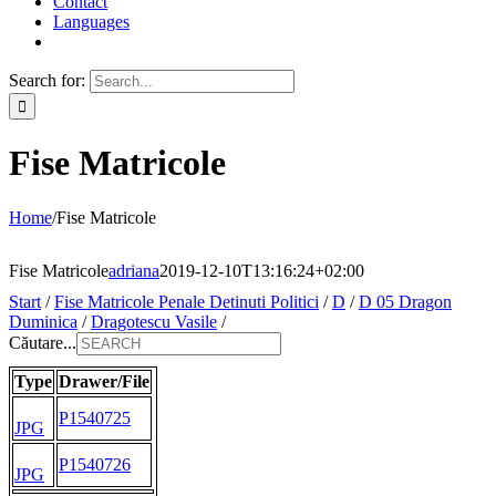
Contact
Languages
Search for:
Fise Matricole
Home
/
Fise Matricole
Fise Matricole
adriana
2019-12-10T13:16:24+02:00
Start
/
Fise Matricole Penale Detinuti Politici
/
D
/
D 05 Dragon
Duminica
/
Dragotescu Vasile
/
Căutare...
Type
Drawer/File
P1540725
JPG
P1540726
JPG