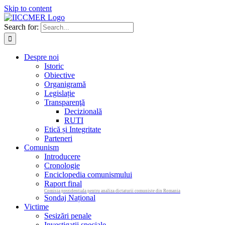
Skip to content
Search for:
Despre noi
Istoric
Obiective
Organigramă
Legislație
Transparenţă
Decizională
RUTI
Etică și Integritate
Parteneri
Comunism
Introducere
Cronologie
Enciclopedia comunismului
Raport final
Comisia prezidentiala pentru analiza dictaturii comuniste din Romania
Sondaj Național
Victime
Sesizări penale
Investigații speciale