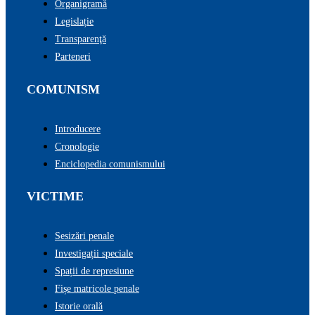
Organigramă
Legislație
Transparenţă
Parteneri
COMUNISM
Introducere
Cronologie
Enciclopedia comunismului
VICTIME
Sesizări penale
Investigații speciale
Spații de represiune
Fișe matricole penale
Istorie orală