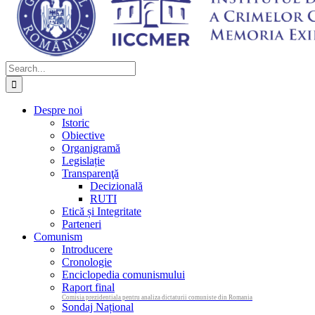
Search
for:
Despre noi
Istoric
Obiective
Organigramă
Legislație
Transparenţă
Decizională
RUTI
Etică și Integritate
Parteneri
Comunism
Introducere
Cronologie
Enciclopedia comunismului
Raport final
Comisia prezidentiala pentru analiza dictaturii comuniste din Romania
Sondaj Național