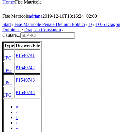
Home
/
Fise Matricole
Fise Matricole
adriana
2019-12-10T13:16:24+02:00
Start
/
Fise Matricole Penale Detinuti Politici
/
D
/
D 05 Dragon
Duminica
/
Dragsan Constantin
/
Căutare...
Type
Drawer/File
P1540741
JPG
P1540742
JPG
P1540743
JPG
P1540744
JPG
«
‹
1
›
»