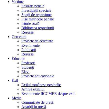
Victime
Sesizări penale
Investigații speciale
Spații de represiune
Fișe matricole penale
Istorie orală
Biblioteca represiunii
Resurse
Cercetare
Proiecte de cercetare
Evenimente
Publicații
Resurse
Educație
Profesori
Studenți
Elevi
Proiecte educaționale
Exil
Exilul românesc postbelic
Arhiva exilului
Evenimente IICCMER despre exil
Media
Comunicate de presă
Apariții în presă