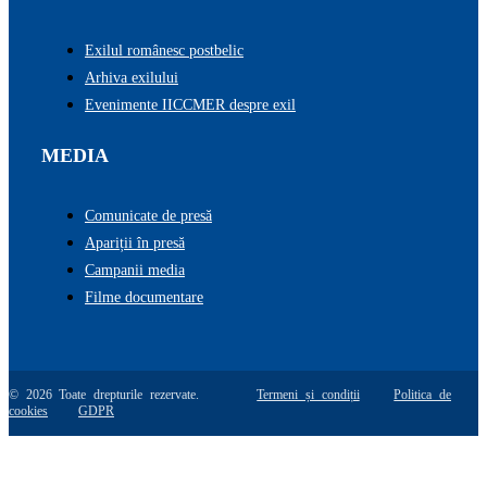
Exilul românesc postbelic
Arhiva exilului
Evenimente IICCMER despre exil
MEDIA
Comunicate de presă
Apariții în presă
Campanii media
Filme documentare
© 2026 Toate drepturile rezervate.
Termeni și condiții
Politica de
cookies
GDPR
Go
to
Top