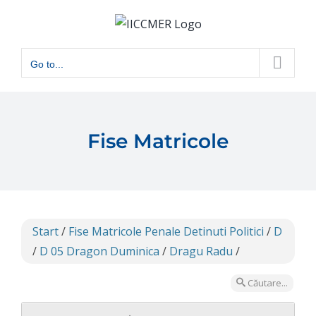
Skip
to
content
Go to...
Fise Matricole
Start
/
Fise Matricole Penale Detinuti Politici
/
D
/
D 05 Dragon Duminica
/
Dragu Radu
/
Căutare...