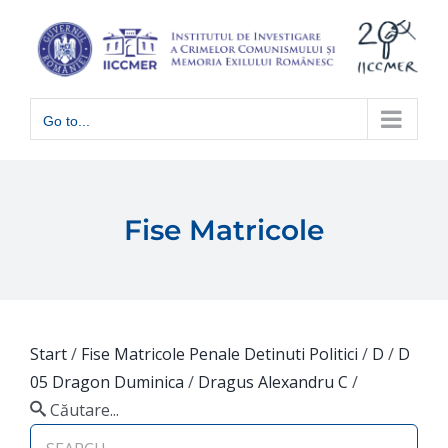
Skip
to
content
Go to...
Fise Matricole
Start
/
Fise Matricole Penale Detinuti Politici
/
D
/
D
05 Dragon Duminica
/
Dragus Alexandru C
/
Căutare...