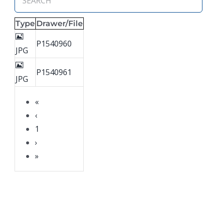
Type
Drawer/File
P1540960
JPG
P1540961
JPG
«
‹
1
›
»