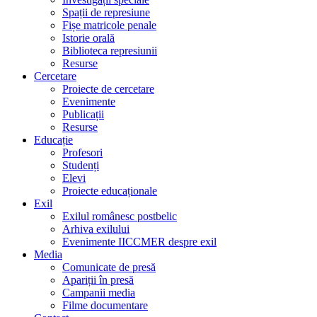
Spații de represiune
Fișe matricole penale
Istorie orală
Biblioteca represiunii
Resurse
Cercetare
Proiecte de cercetare
Evenimente
Publicații
Resurse
Educație
Profesori
Studenți
Elevi
Proiecte educaționale
Exil
Exilul românesc postbelic
Arhiva exilului
Evenimente IICCMER despre exil
Media
Comunicate de presă
Apariții în presă
Campanii media
Filme documentare