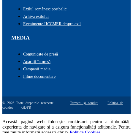
Exilul românesc postbelic
Arhiva exilului
Evenimente IICCMER despre exil
MEDIA
Comunicate de presă
Apariții în presă
Campanii media
Filme documentare
© 2026 Toate drepturile rezervate.
Termeni și condiții
Politica de
cookies
GDPR
Această pagină web folosește cookie-uri pentru a îmbunătăți
experiența de navigare și a asigura funcționalițăți adiționale. Pentru
mai multe informatii accesati <br />
Politica Cookies