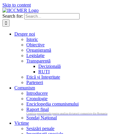
Skip to content
Search for:
Despre noi
Istoric
Obiective
Organigramă
Legislație
Transparenţă
Decizională
RUTI
Etică și Integritate
Parteneri
Comunism
Introducere
Cronologie
Enciclopedia comunismului
Raport final
Comisia prezidentiala pentru analiza dictaturii comuniste din Romania
Sondaj Național
Victime
Sesizări penale
Investigații speciale