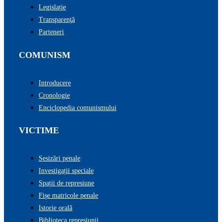
Legislație
Transparenţă
Parteneri
COMUNISM
Introducere
Cronologie
Enciclopedia comunismului
VICTIME
Sesizări penale
Investigații speciale
Spații de represiune
Fișe matricole penale
Istorie orală
Biblioteca represiunii