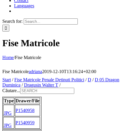
Contact
Languages
Search for:
Fise Matricole
Home
/
Fise Matricole
Fise Matricole
adriana
2019-12-10T13:16:24+02:00
Start
/
Fise Matricole Penale Detinuti Politici
/
D
/
D 05 Dragon
Duminica
/
Dragusin Walter T
/
Căutare...
Type
Drawer/File
P1540958
JPG
P1540959
JPG