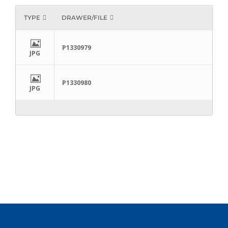
TYPE
DRAWER/FILE
P1330979
JPG
P1330980
JPG