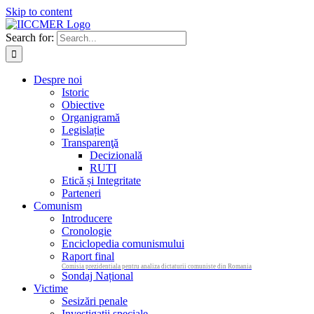
Skip to content
Search for:
Despre noi
Istoric
Obiective
Organigramă
Legislație
Transparenţă
Decizională
RUTI
Etică și Integritate
Parteneri
Comunism
Introducere
Cronologie
Enciclopedia comunismului
Raport final
Comisia prezidentiala pentru analiza dictaturii comuniste din Romania
Sondaj Național
Victime
Sesizări penale
Investigații speciale