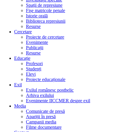
Spații de represiune
Fișe matricole penale
Istorie orală
Biblioteca represiunii
Resurse
Cercetare
Proiecte de cercetare
Evenimente
Publicații
Resurse
Educație
Profesori
Studenți
Elevi
Proiecte educaționale
Exil
Exilul românesc postbelic
Arhiva exilului
Evenimente IICCMER despre exil
Media
Comunicate de presă
Apariții în presă
Campanii media
Filme documentare