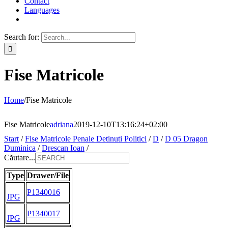
Contact
Languages
Search for:
Fise Matricole
Home
/
Fise Matricole
Fise Matricole
adriana
2019-12-10T13:16:24+02:00
Start
/
Fise Matricole Penale Detinuti Politici
/
D
/
D 05 Dragon
Duminica
/
Drescan Ioan
/
Căutare...
Type
Drawer/File
P1340016
JPG
P1340017
JPG