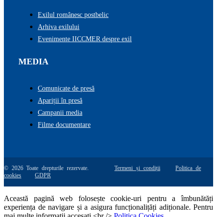
Exilul românesc postbelic
Arhiva exilului
Evenimente IICCMER despre exil
MEDIA
Comunicate de presă
Apariții în presă
Campanii media
Filme documentare
© 2026 Toate drepturile rezervate.
Termeni și condiții
Politica de
cookies
GDPR
Această pagină web folosește cookie-uri pentru a îmbunătăți
experiența de navigare și a asigura funcționalițăți adiționale. Pentru
mai multe informatii accesati <br />
Politica Cookies