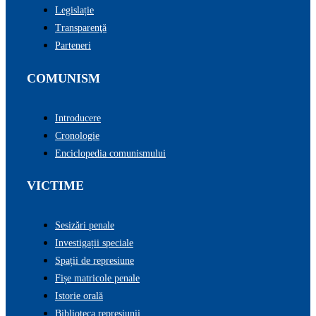
Legislație
Transparenţă
Parteneri
COMUNISM
Introducere
Cronologie
Enciclopedia comunismului
VICTIME
Sesizări penale
Investigații speciale
Spații de represiune
Fișe matricole penale
Istorie orală
Biblioteca represiunii