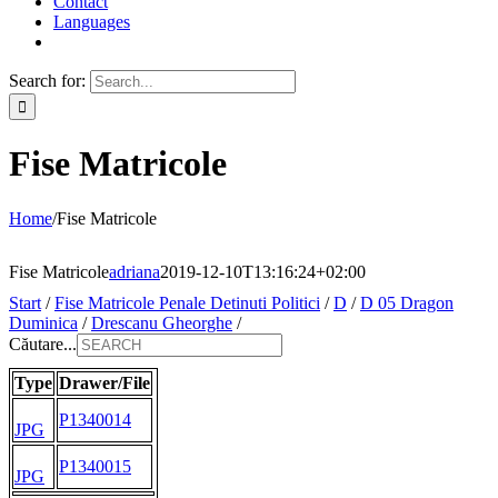
Contact
Languages
Search for:
Fise Matricole
Home
/
Fise Matricole
Fise Matricole
adriana
2019-12-10T13:16:24+02:00
Start
/
Fise Matricole Penale Detinuti Politici
/
D
/
D 05 Dragon
Duminica
/
Drescanu Gheorghe
/
Căutare...
Type
Drawer/File
P1340014
JPG
P1340015
JPG