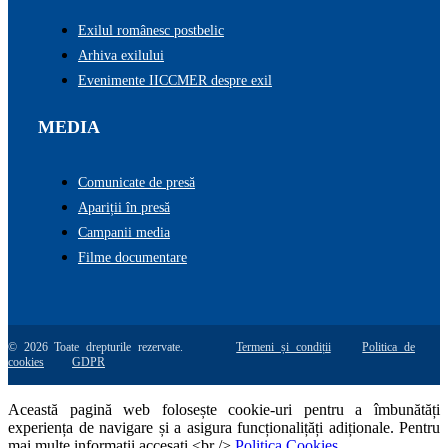
Exilul românesc postbelic
Arhiva exilului
Evenimente IICCMER despre exil
MEDIA
Comunicate de presă
Apariții în presă
Campanii media
Filme documentare
© 2026 Toate drepturile rezervate.
Termeni și condiții
Politica de
cookies
GDPR
Această pagină web folosește cookie-uri pentru a îmbunătăți
experiența de navigare și a asigura funcționalițăți adiționale. Pentru
mai multe informatii accesati <br />
Politica Cookies