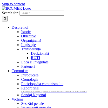
Skip to content
Search for:
Despre noi
Istoric
Obiective
Organigramă
Legislație
Transparenţă
Decizională
RUTI
Etică și Integritate
Parteneri
Comunism
Introducere
Cronologie
Enciclopedia comunismului
Raport final
Comisia prezidentiala pentru analiza dictaturii comuniste din Romania
Sondaj Național
Victime
Sesizări penale
Investigații speciale