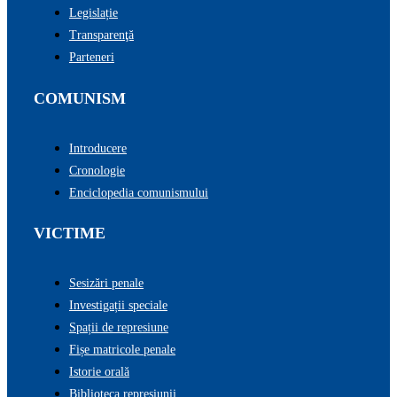
Legislație
Transparenţă
Parteneri
COMUNISM
Introducere
Cronologie
Enciclopedia comunismului
VICTIME
Sesizări penale
Investigații speciale
Spații de represiune
Fișe matricole penale
Istorie orală
Biblioteca represiunii