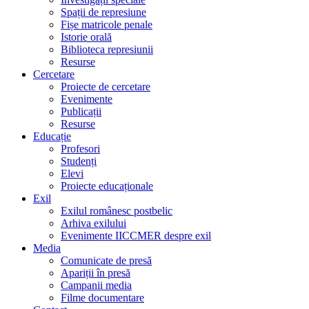
Spații de represiune
Fișe matricole penale
Istorie orală
Biblioteca represiunii
Resurse
Cercetare
Proiecte de cercetare
Evenimente
Publicații
Resurse
Educație
Profesori
Studenți
Elevi
Proiecte educaționale
Exil
Exilul românesc postbelic
Arhiva exilului
Evenimente IICCMER despre exil
Media
Comunicate de presă
Apariții în presă
Campanii media
Filme documentare