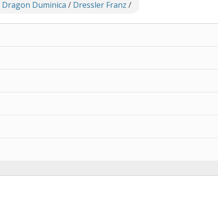
 Dragon Duminica
/
Dressler Franz
/