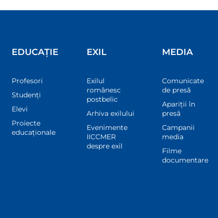
EDUCAȚIE
EXIL
MEDIA
Profesori
Exilul
Comunicate
românesc
de presă
Studenți
postbelic
Apariții în
Elevi
Arhiva exilului
presă
Proiecte
Evenimente
Campanii
educaționale
IICCMER
media
despre exil
Filme
documentare