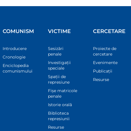
COMUNISM
VICTIME
CERCETARE
Introducere
Sesizări
Proiecte de
penale
cercetare
Cronologie
Investigații
Evenimente
Enciclopedia
speciale
comunismului
Publicații
Spații de
Resurse
represiune
Fișe matricole
penale
Istorie orală
Biblioteca
represiunii
Resurse