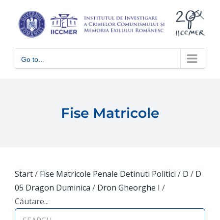
Skip
to
content
Go to...
Fise Matricole
Start
/
Fise Matricole Penale Detinuti Politici
/
D
/
D
05 Dragon Duminica
/
Dron Gheorghe I
/
Căutare...