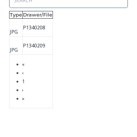
Type
Drawer/File
P1340208
JPG
P1340209
JPG
«
‹
1
›
»