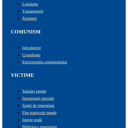
Legislație
Transparenţă
Parteneri
COMUNISM
Introducere
Cronologie
Enciclopedia comunismului
VICTIME
Sesizări penale
Investigații speciale
Spații de represiune
Fișe matricole penale
Istorie orală
Biblioteca represiunii