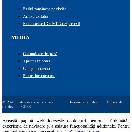
Exilul românesc postbelic
Arhiva exilului
Evenimente IICCMER despre exil
MEDIA
Comunicate de presă
Apariții în presă
Campanii media
Filme documentare
© 2026 Toate drepturile rezervate.
Termeni și condiții
Politica de
cookies
GDPR
Această pagină web folosește cookie-uri pentru a îmbunătăți
experiența de navigare și a asigura funcționalițăți adiționale. Pentru
mai multe informatii accesati <br />
Politica Cookies