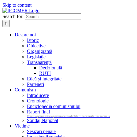
Skip to content
Search for:
Despre noi
Istoric
Obiective
Organigramă
Legislație
Transparenţă
Decizională
RUTI
Etică și Integritate
Parteneri
Comunism
Introducere
Cronologie
Enciclopedia comunismului
Raport final
Comisia prezidentiala pentru analiza dictaturii comuniste din Romania
Sondaj Național
Victime
Sesizări penale
Investigații speciale