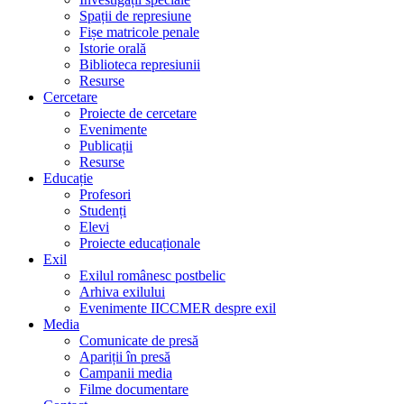
Spații de represiune
Fișe matricole penale
Istorie orală
Biblioteca represiunii
Resurse
Cercetare
Proiecte de cercetare
Evenimente
Publicații
Resurse
Educație
Profesori
Studenți
Elevi
Proiecte educaționale
Exil
Exilul românesc postbelic
Arhiva exilului
Evenimente IICCMER despre exil
Media
Comunicate de presă
Apariții în presă
Campanii media
Filme documentare