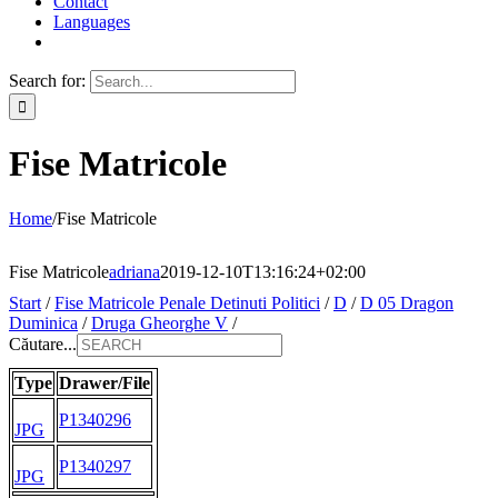
Contact
Languages
Search for:
Fise Matricole
Home
/
Fise Matricole
Fise Matricole
adriana
2019-12-10T13:16:24+02:00
Start
/
Fise Matricole Penale Detinuti Politici
/
D
/
D 05 Dragon
Duminica
/
Druga Gheorghe V
/
Căutare...
Type
Drawer/File
P1340296
JPG
P1340297
JPG