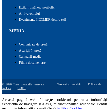
Exilul românesc postbelic
Arhiva exilului
Evenimente IICCMER despre exil
MEDIA
Comunicate de presă
Apariții în presă
Campanii media
Filme documentare
© 2026 Toate drepturile rezervate.
Termeni și condiții
Politica de
cookies
GDPR
Această pagină web folosește cookie-uri pentru a îmbunătăți
experiența de navigare și a asigura funcționalițăți adiționale. Pentru
mai multe informatii accesati <br />
Politica Cookies