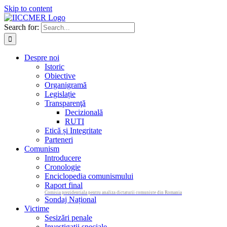
Skip to content
Search for:
Despre noi
Istoric
Obiective
Organigramă
Legislație
Transparenţă
Decizională
RUTI
Etică și Integritate
Parteneri
Comunism
Introducere
Cronologie
Enciclopedia comunismului
Raport final
Comisia prezidentiala pentru analiza dictaturii comuniste din Romania
Sondaj Național
Victime
Sesizări penale
Investigații speciale