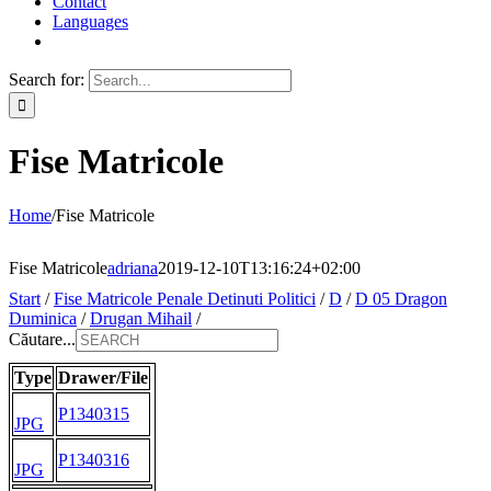
Contact
Languages
Search for:
Fise Matricole
Home
/
Fise Matricole
Fise Matricole
adriana
2019-12-10T13:16:24+02:00
Start
/
Fise Matricole Penale Detinuti Politici
/
D
/
D 05 Dragon
Duminica
/
Drugan Mihail
/
Căutare...
Type
Drawer/File
P1340315
JPG
P1340316
JPG