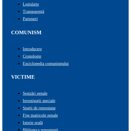
Legislație
Transparenţă
Parteneri
COMUNISM
Introducere
Cronologie
Enciclopedia comunismului
VICTIME
Sesizări penale
Investigații speciale
Spații de represiune
Fișe matricole penale
Istorie orală
Biblioteca represiunii