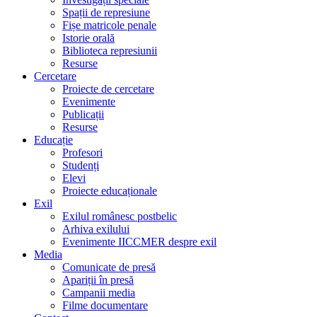
Spații de represiune
Fișe matricole penale
Istorie orală
Biblioteca represiunii
Resurse
Cercetare
Proiecte de cercetare
Evenimente
Publicații
Resurse
Educație
Profesori
Studenți
Elevi
Proiecte educaționale
Exil
Exilul românesc postbelic
Arhiva exilului
Evenimente IICCMER despre exil
Media
Comunicate de presă
Apariții în presă
Campanii media
Filme documentare