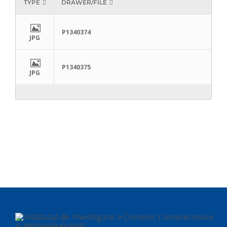
TYPE
DRAWER/FILE
P1340374
JPG
P1340375
JPG