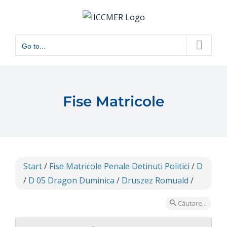
Skip
to
content
Go to...
Fise Matricole
Start
/
Fise Matricole Penale Detinuti Politici
/
D
/
D 05 Dragon Duminica
/
Druszez Romuald
/
Căutare...