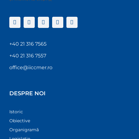
+40 21 316 7565
+40 21 316 7557
office@iiccmer.ro
DESPRE NOI
Istoric
Obiective
Organigramă
Legislație