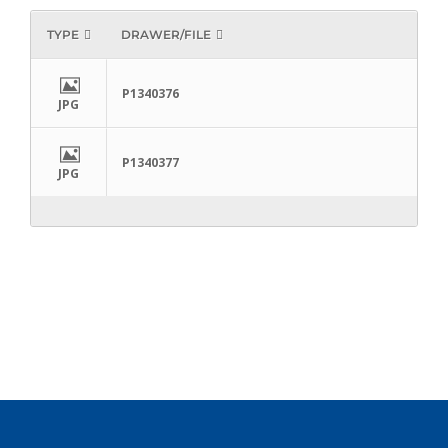
TYPE
DRAWER/FILE
P1340376
JPG
P1340377
JPG