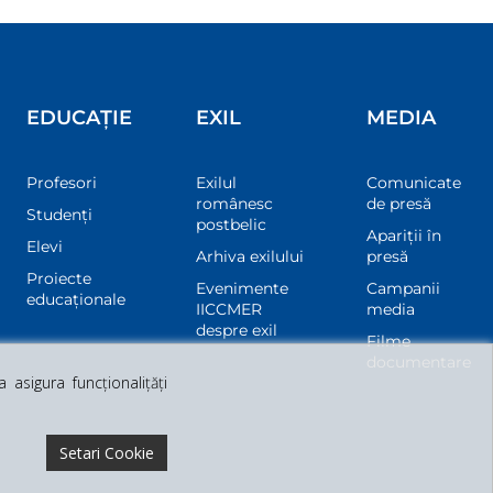
EDUCAȚIE
EXIL
MEDIA
Profesori
Exilul
Comunicate
românesc
de presă
Studenți
postbelic
Apariții în
Elevi
Arhiva exilului
presă
Proiecte
Evenimente
Campanii
educaționale
IICCMER
media
despre exil
Filme
documentare
asigura funcționalițăți
Setari Cookie