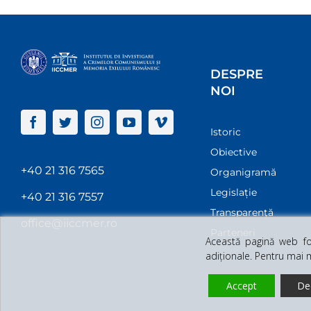
DESPRE
NOI
Istoric
Obiective
+40 21 316 7565
Organigramă
Legislație
+40 21 316 7557
Transparenţă
office@iiccmer.ro
Parteneri
Această pagină web fol
adiționale. Pentru mai 
Accept
De