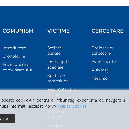
COMUNISM
VICTIME
CERCETARE
Introducere
Sesizări
Proiecte de
penale
cercetare
Cronologie
Investigații
Evenimente
Enciclopedia
speciale
comunismului
Publicații
Spații de
Resurse
represiune
Fișe matricole
penale
osește cookie-uri pentru a îmbunătăți experiența de navigare și a 
Istorie orală
multe informatii accesati <br />
Politica Cookies
Biblioteca
represiunii
cline
Resurse