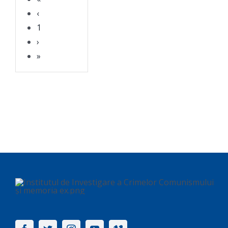
‹
1
›
»