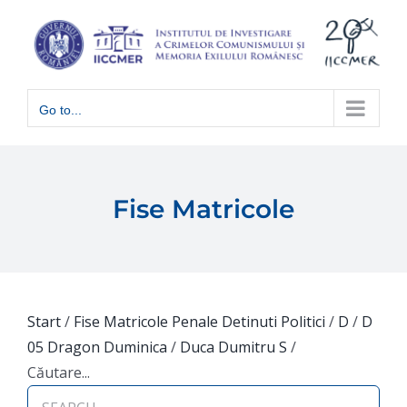
Skip
to
content
Go to...
Fise Matricole
Start
/
Fise Matricole Penale Detinuti Politici
/
D
/
D
05 Dragon Duminica
/
Duca Dumitru S
/
Căutare...