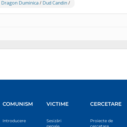
 Dragon Duminica
/
Dud Candin
/
COMUNISM
VICTIME
CERCETARE
Introducere
Sesizări
Proiecte de
penale
cercetare