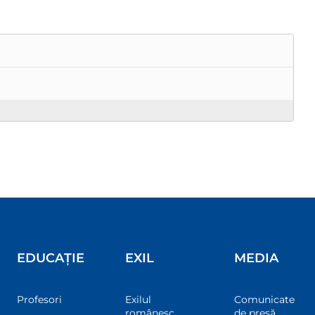
EDUCAȚIE
EXIL
MEDIA
Profesori
Exilul
Comunicate
românesc
de presă