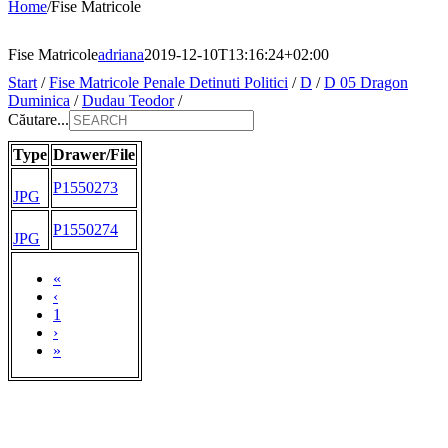
Home
/
Fise Matricole
Fise Matricole
adriana
2019-12-10T13:16:24+02:00
Start
/
Fise Matricole Penale Detinuti Politici
/
D
/
D 05 Dragon
Duminica
/
Dudau Teodor
/
Căutare...
Type
Drawer/File
P1550273
JPG
P1550274
JPG
«
‹
1
›
»