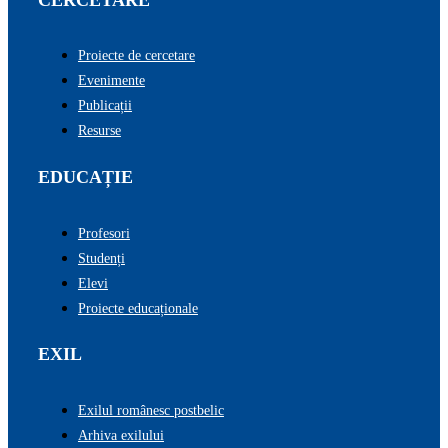
Proiecte de cercetare
Evenimente
Publicații
Resurse
EDUCAȚIE
Profesori
Studenți
Elevi
Proiecte educaționale
EXIL
Exilul românesc postbelic
Arhiva exilului