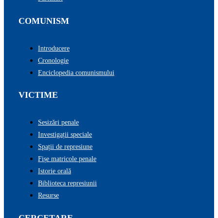
COMUNISM
Introducere
Cronologie
Enciclopedia comunismului
VICTIME
Sesizări penale
Investigații speciale
Spații de represiune
Fișe matricole penale
Istorie orală
Biblioteca represiunii
Resurse
CERCETARE