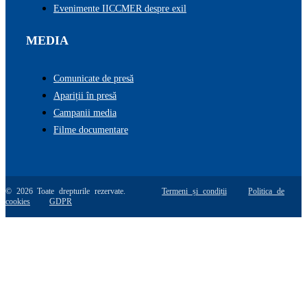
Evenimente IICCMER despre exil
MEDIA
Comunicate de presă
Apariții în presă
Campanii media
Filme documentare
© 2026 Toate drepturile rezervate.
Termeni și condiții
Politica de
cookies
GDPR
Go
to
Top