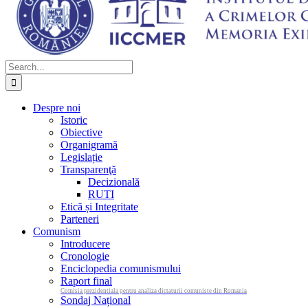
Search
for:
Despre noi
Istoric
Obiective
Organigramă
Legislație
Transparenţă
Decizională
RUTI
Etică și Integritate
Parteneri
Comunism
Introducere
Cronologie
Enciclopedia comunismului
Raport final
Comisia prezidentiala pentru analiza dictaturii comuniste din Romania
Sondaj Național