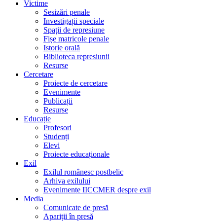
Victime
Sesizări penale
Investigații speciale
Spații de represiune
Fișe matricole penale
Istorie orală
Biblioteca represiunii
Resurse
Cercetare
Proiecte de cercetare
Evenimente
Publicații
Resurse
Educație
Profesori
Studenți
Elevi
Proiecte educaționale
Exil
Exilul românesc postbelic
Arhiva exilului
Evenimente IICCMER despre exil
Media
Comunicate de presă
Apariții în presă