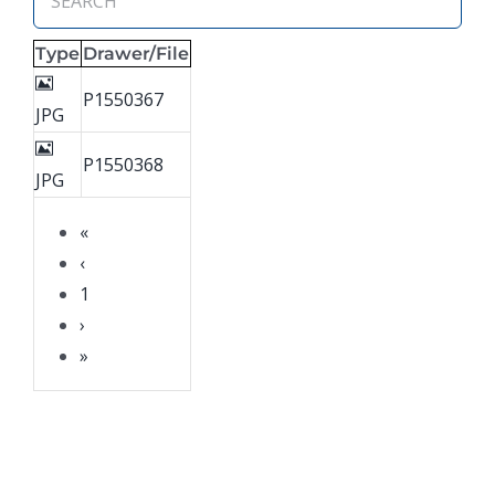
Type
Drawer/File
P1550367
JPG
P1550368
JPG
«
‹
1
›
»