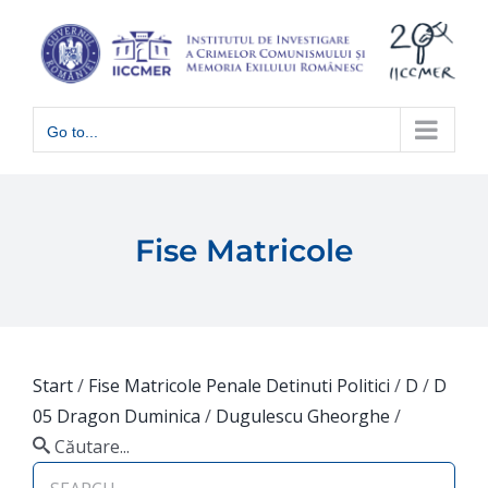
Skip
to
content
Go to...
Fise Matricole
Start
/
Fise Matricole Penale Detinuti Politici
/
D
/
D
05 Dragon Duminica
/
Dugulescu Gheorghe
/
Căutare...