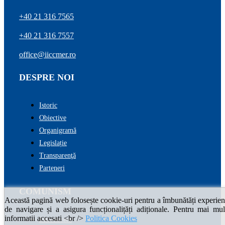
+40 21 316 7565
+40 21 316 7557
office@iiccmer.ro
DESPRE NOI
Istoric
Obiective
Organigramă
Legislație
Transparenţă
Parteneri
COMUNISM
Această pagină web folosește cookie-uri pentru a îmbunătăți experien
de navigare și a asigura funcționalițăți adiționale. Pentru mai mul
informatii accesati <br />
Politica Cookies
Introducere