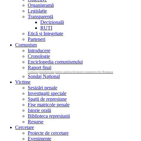
Organigramă
Legislație
Transparenţă
Decizională
RUTI
Etică și Integritate
Parteneri
Comunism
Introducere
Cronologie
Enciclopedia comunismului
Raport final
Comisia prezidentiala pentru analiza dictaturii comuniste din Romania
Sondaj Național
Victime
Sesizări penale
Investigații speciale
Spații de represiune
Fișe matricole penale
Istorie orală
Biblioteca represiunii
Resurse
Cercetare
Proiecte de cercetare
Evenimente