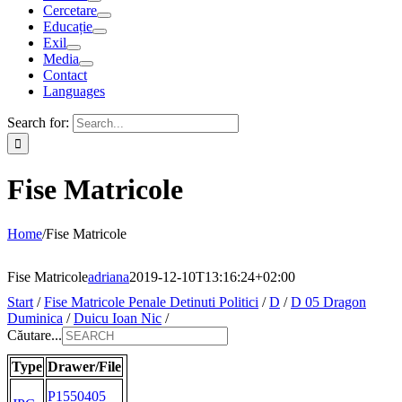
Cercetare
Educație
Exil
Media
Contact
Languages
Search for:
Fise Matricole
Home
/
Fise Matricole
Fise Matricole
adriana
2019-12-10T13:16:24+02:00
Start
/
Fise Matricole Penale Detinuti Politici
/
D
/
D 05 Dragon
Duminica
/
Duicu Ioan Nic
/
Căutare...
Type
Drawer/File
P1550405