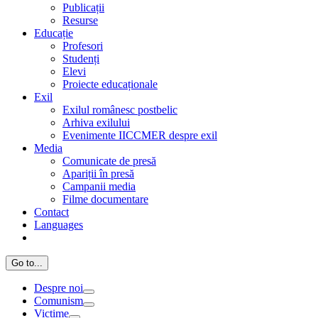
Publicații
Resurse
Educație
Profesori
Studenți
Elevi
Proiecte educaționale
Exil
Exilul românesc postbelic
Arhiva exilului
Evenimente IICCMER despre exil
Media
Comunicate de presă
Apariții în presă
Campanii media
Filme documentare
Contact
Languages
Go to...
Despre noi
Comunism
Victime