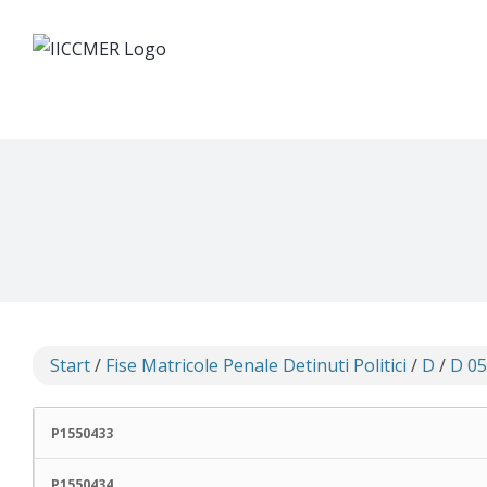
Skip
to
content
Start
/
Fise Matricole Penale Detinuti Politici
/
D
/
D 05
P1550433
P1550434