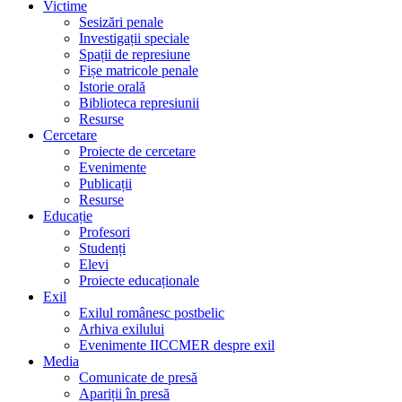
Victime
Sesizări penale
Investigații speciale
Spații de represiune
Fișe matricole penale
Istorie orală
Biblioteca represiunii
Resurse
Cercetare
Proiecte de cercetare
Evenimente
Publicații
Resurse
Educație
Profesori
Studenți
Elevi
Proiecte educaționale
Exil
Exilul românesc postbelic
Arhiva exilului
Evenimente IICCMER despre exil
Media
Comunicate de presă
Apariții în presă