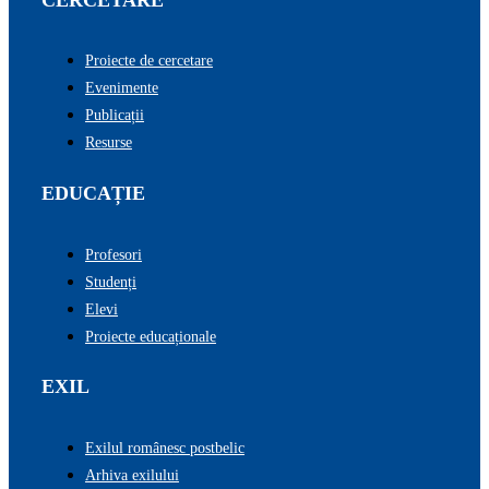
Proiecte de cercetare
Evenimente
Publicații
Resurse
EDUCAȚIE
Profesori
Studenți
Elevi
Proiecte educaționale
EXIL
Exilul românesc postbelic
Arhiva exilului