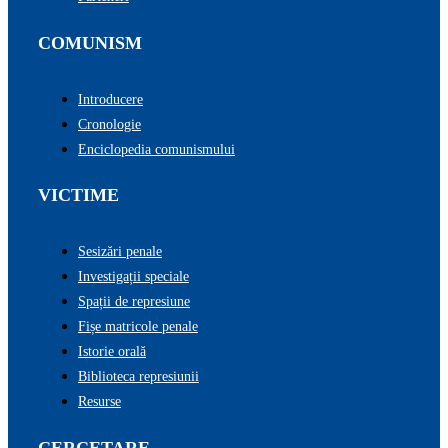
COMUNISM
Introducere
Cronologie
Enciclopedia comunismului
VICTIME
Sesizări penale
Investigații speciale
Spații de represiune
Fișe matricole penale
Istorie orală
Biblioteca represiunii
Resurse
CERCETARE