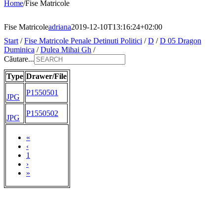
Home
/
Fise Matricole
Fise Matricole
adriana
2019-12-10T13:16:24+02:00
Start
/
Fise Matricole Penale Detinuti Politici
/
D
/
D 05 Dragon
Duminica
/
Dulea Mihai Gh
/
Căutare...
Type
Drawer/File
P1550501
JPG
P1550502
JPG
«
‹
1
›
»