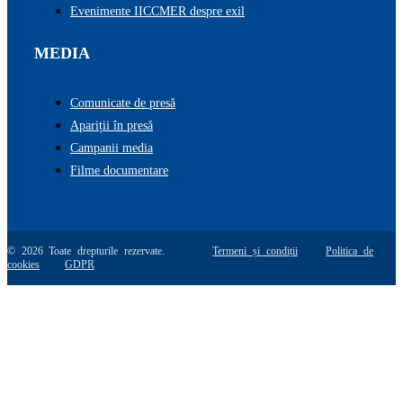
Evenimente IICCMER despre exil
MEDIA
Comunicate de presă
Apariții în presă
Campanii media
Filme documentare
© 2026 Toate drepturile rezervate.
Termeni și condiții
Politica de
cookies
GDPR
Go
to
Top