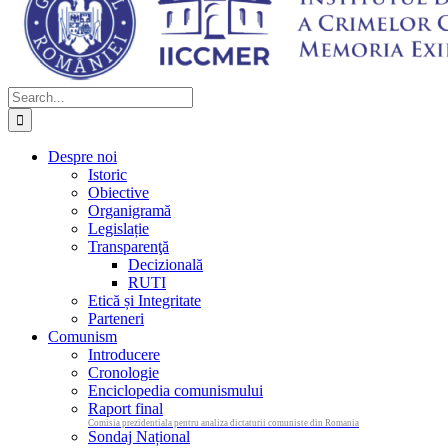
Search
for:
Despre noi
Istoric
Obiective
Organigramă
Legislație
Transparenţă
Decizională
RUTI
Etică și Integritate
Parteneri
Comunism
Introducere
Cronologie
Enciclopedia comunismului
Raport final
Comisia prezidentiala pentru analiza dictaturii comuniste din Romania
Sondaj Național