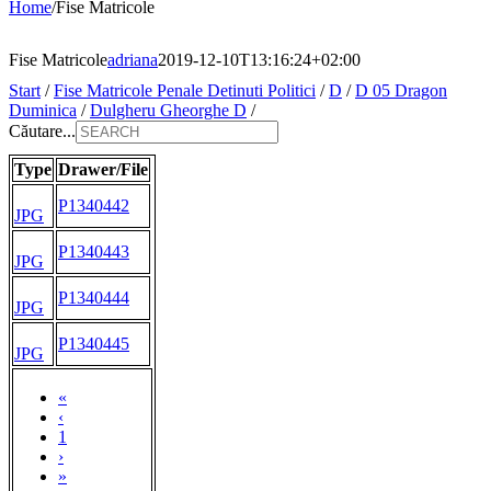
Home
/
Fise Matricole
Fise Matricole
adriana
2019-12-10T13:16:24+02:00
Start
/
Fise Matricole Penale Detinuti Politici
/
D
/
D 05 Dragon
Duminica
/
Dulgheru Gheorghe D
/
Căutare...
Type
Drawer/File
P1340442
JPG
P1340443
JPG
P1340444
JPG
P1340445
JPG
«
‹
1
›
»