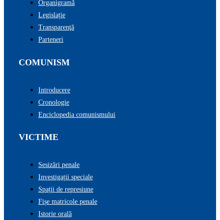
Organigramă
Legislație
Transparenţă
Parteneri
COMUNISM
Introducere
Cronologie
Enciclopedia comunismului
VICTIME
Sesizări penale
Investigații speciale
Spații de represiune
Fișe matricole penale
Istorie orală