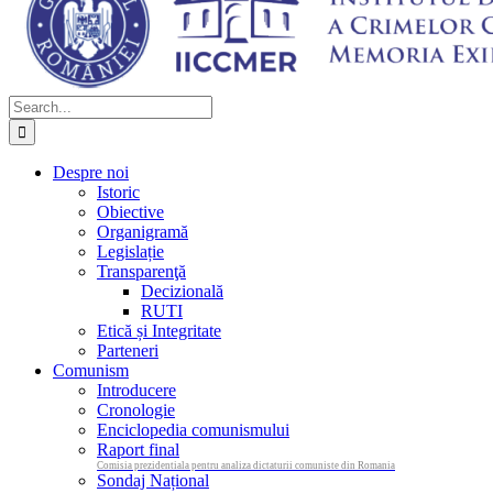
Search
for:
Despre noi
Istoric
Obiective
Organigramă
Legislație
Transparenţă
Decizională
RUTI
Etică și Integritate
Parteneri
Comunism
Introducere
Cronologie
Enciclopedia comunismului
Raport final
Comisia prezidentiala pentru analiza dictaturii comuniste din Romania
Sondaj Național