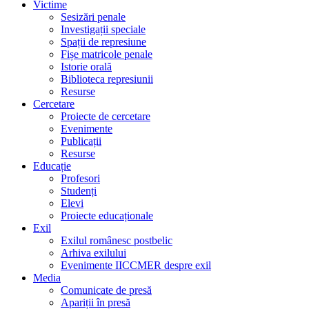
Victime
Sesizări penale
Investigații speciale
Spații de represiune
Fișe matricole penale
Istorie orală
Biblioteca represiunii
Resurse
Cercetare
Proiecte de cercetare
Evenimente
Publicații
Resurse
Educație
Profesori
Studenți
Elevi
Proiecte educaționale
Exil
Exilul românesc postbelic
Arhiva exilului
Evenimente IICCMER despre exil
Media
Comunicate de presă
Apariții în presă