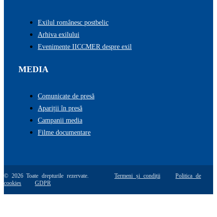
Exilul românesc postbelic
Arhiva exilului
Evenimente IICCMER despre exil
MEDIA
Comunicate de presă
Apariții în presă
Campanii media
Filme documentare
© 2026 Toate drepturile rezervate.
Termeni și condiții
Politica de
cookies
GDPR
Go
to
Top