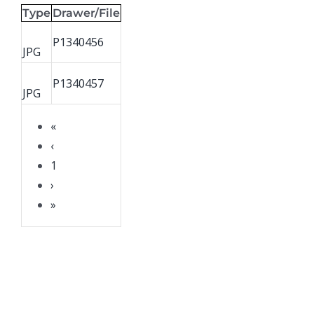
Type
Drawer/File
P1340456
JPG
P1340457
JPG
«
‹
1
›
»