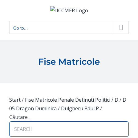
Skip
to
content
Go to...
Fise Matricole
Start
/
Fise Matricole Penale Detinuti Politici
/
D
/
D
05 Dragon Duminica
/
Dulgheru Paul P
/
Căutare...