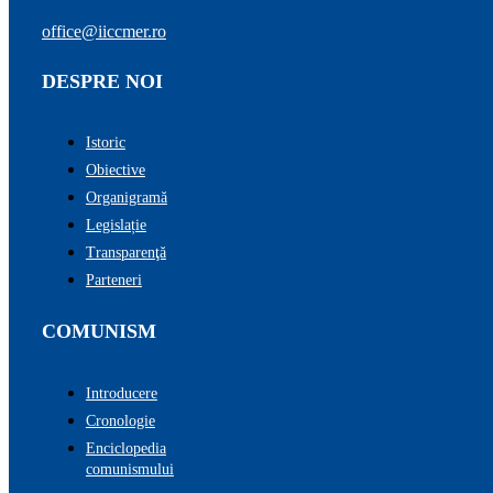
office@iiccmer.ro
DESPRE NOI
Istoric
Obiective
Organigramă
Legislație
Transparenţă
Parteneri
COMUNISM
Introducere
Cronologie
Enciclopedia
comunismului