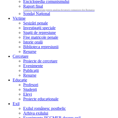
Enciclopedia comunismului
Raport final
Comisia prezidentiala pentru analiza dictaturii comuniste din Romania
Sondaj Național
Victime
Sesizări penale
Investigații speciale
Spații de represiune
Fișe matricole penale
Istorie orală
Biblioteca represiunii
Resurse
Cercetare
Proiecte de cercetare
Evenimente
Publicații
Resurse
Educație
Profesori
Studenți
Elevi
Proiecte educaționale
Exil
Exilul românesc postbelic
Arhiva exilului
Evenimente IICCMER despre exil