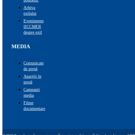
postbelic
Arhiva
exilului
Evenimente
IICCMER
despre exil
MEDIA
Comunicate
de presă
Apariții în
presă
Campanii
media
Filme
documentare