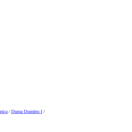
nica
/
Duma Dumitru I
/