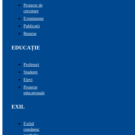
Proiecte de
cercetare
Evenimente
Publicații
Resurse
EDUCAȚIE
Profesori
Studenți
Elevi
Proiecte
educaționale
EXIL
Exilul
românesc