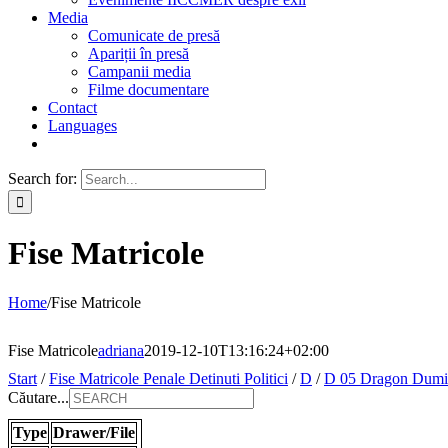
Media
Comunicate de presă
Apariții în presă
Campanii media
Filme documentare
Contact
Languages
Search for:
Fise Matricole
Home
/
Fise Matricole
Fise Matricole
adriana
2019-12-10T13:16:24+02:00
Start
/
Fise Matricole Penale Detinuti Politici
/
D
/
D 05 Dragon Dumi
Căutare...
Type
Drawer/File