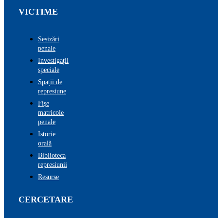
VICTIME
Sesizări
penale
Investigații
speciale
Spații de
represiune
Fișe
matricole
penale
Istorie
orală
Biblioteca
represiunii
Resurse
CERCETARE