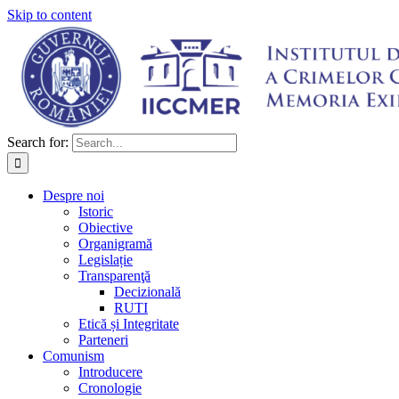
Skip to content
Search for:
Despre noi
Istoric
Obiective
Organigramă
Legislație
Transparenţă
Decizională
RUTI
Etică și Integritate
Parteneri
Comunism
Introducere
Cronologie