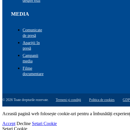
despre exil
MEDIA
Comunicate
de presă
Apariții în
presă
Campanii
media
Filme
documentare
© 2026 Toate drepturile rezervate.
Termeni și condiții
Politica de cookies
GDP
Această pagină web folosește cookie-uri pentru a îmbunătăți experiența 
Accept
Decline
Setari Cookie
Setari Cookie