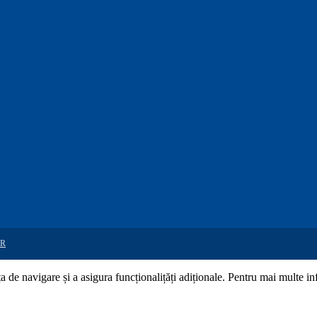
R
de navigare și a asigura funcționalițăți adiționale. Pentru mai multe in