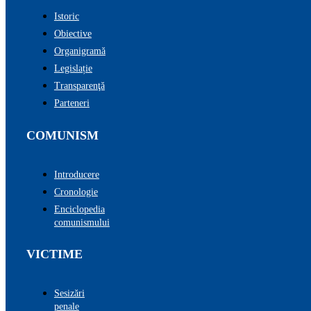
Istoric
Obiective
Organigramă
Legislație
Transparenţă
Parteneri
COMUNISM
Introducere
Cronologie
Enciclopedia
comunismului
VICTIME
Sesizări
penale