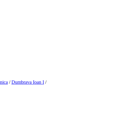
nica
/
Dumbrava Ioan I
/