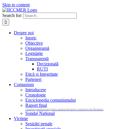
Skip to content
Search for:
Despre noi
Istoric
Obiective
Organigramă
Legislație
Transparenţă
Decizională
RUTI
Etică și Integritate
Parteneri
Comunism
Introducere
Cronologie
Enciclopedia comunismului
Raport final
Comisia prezidentiala pentru analiza dictaturii comuniste din Romania
Sondaj Național
Victime
Sesizări penale
Investigații speciale