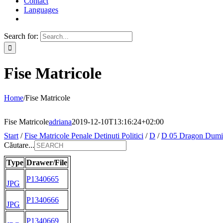
Contact
Languages
Search for:
Fise Matricole
Home
/
Fise Matricole
Fise Matricole
adriana
2019-12-10T13:16:24+02:00
Start
/
Fise Matricole Penale Detinuti Politici
/
D
/
D 05 Dragon Dumi
Căutare...
Type
Drawer/File
P1340665
JPG
P1340666
JPG
P1340669