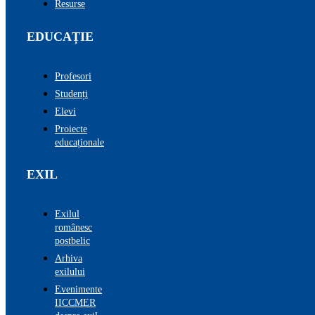
Resurse
EDUCAȚIE
Profesori
Studenți
Elevi
Proiecte
educaționale
EXIL
Exilul
românesc
postbelic
Arhiva
exilului
Evenimente
IICCMER