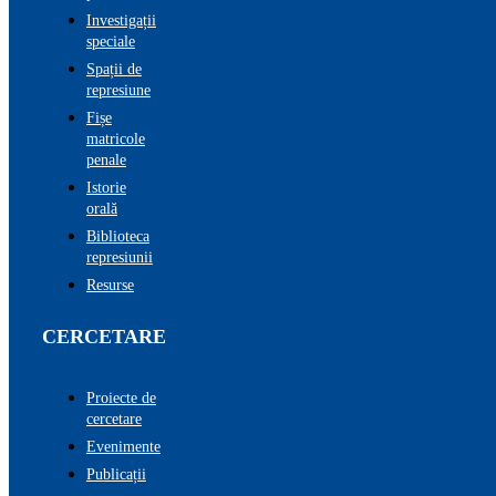
Investigații
speciale
Spații de
represiune
Fișe
matricole
penale
Istorie
orală
Biblioteca
represiunii
Resurse
CERCETARE
Proiecte de
cercetare
Evenimente
Publicații