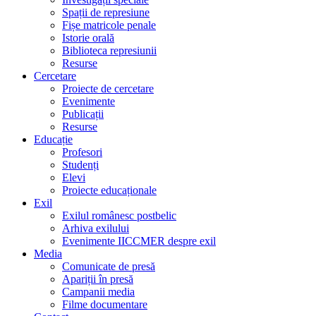
Spații de represiune
Fișe matricole penale
Istorie orală
Biblioteca represiunii
Resurse
Cercetare
Proiecte de cercetare
Evenimente
Publicații
Resurse
Educație
Profesori
Studenți
Elevi
Proiecte educaționale
Exil
Exilul românesc postbelic
Arhiva exilului
Evenimente IICCMER despre exil
Media
Comunicate de presă
Apariții în presă
Campanii media
Filme documentare