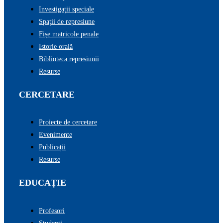
Investigații speciale
Spații de represiune
Fișe matricole penale
Istorie orală
Biblioteca represiunii
Resurse
CERCETARE
Proiecte de cercetare
Evenimente
Publicații
Resurse
EDUCAȚIE
Profesori