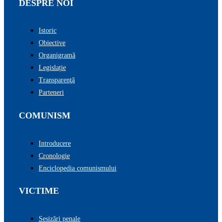
DESPRE NOI
Istoric
Obiective
Organigramă
Legislație
Transparenţă
Parteneri
COMUNISM
Introducere
Cronologie
Enciclopedia comunismului
VICTIME
Sesizări penale