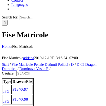
Contact
Languages
Search for:
Fise Matricole
Home
/
Fise Matricole
Fise Matricole
adriana
2019-12-10T13:16:24+02:00
Start
/
Fise Matricole Penale Detinuti Politici
/
D
/
D 05 Dragon
Duminica
/
Dumbrava Vasile E
/
Căutare...
Type
Drawer/File
P1340697
JPG
P1340698
JPG