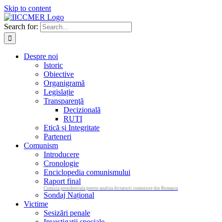
Skip to content
Search for:
Despre noi
Istoric
Obiective
Organigramă
Legislație
Transparenţă
Decizională
RUTI
Etică și Integritate
Parteneri
Comunism
Introducere
Cronologie
Enciclopedia comunismului
Raport final
Comisia prezidentiala pentru analiza dictaturii comuniste din Romania
Sondaj Național
Victime
Sesizări penale
Investigații speciale