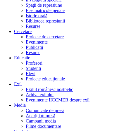
Spații de represiune
Fișe matricole penale
Istorie orală
Biblioteca represiunii
Resurse
Cercetare
Proiecte de cercetare
Evenimente
Publicații
Resurse
Educație
Profesori
Studenți
Elevi
Proiecte educaționale
Exil
Exilul românesc postbelic
Arhiva exilului
Evenimente IICCMER despre exil
Media
Comunicate de presă
Apariții în presă
Campanii media
Filme documentare