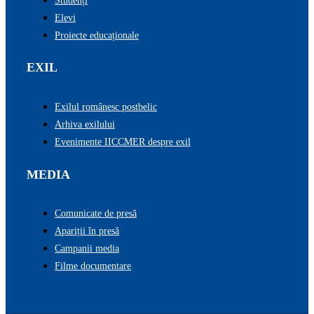
Studenți
Elevi
Proiecte educaționale
EXIL
Exilul românesc postbelic
Arhiva exilului
Evenimente IICCMER despre exil
MEDIA
Comunicate de presă
Apariții în presă
Campanii media
Filme documentare