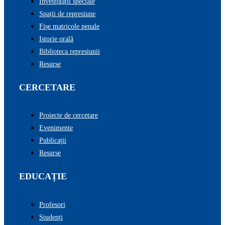
Investigații speciale
Spații de represiune
Fișe matricole penale
Istorie orală
Biblioteca represiunii
Resurse
CERCETARE
Proiecte de cercetare
Evenimente
Publicații
Resurse
EDUCAȚIE
Profesori
Studenți