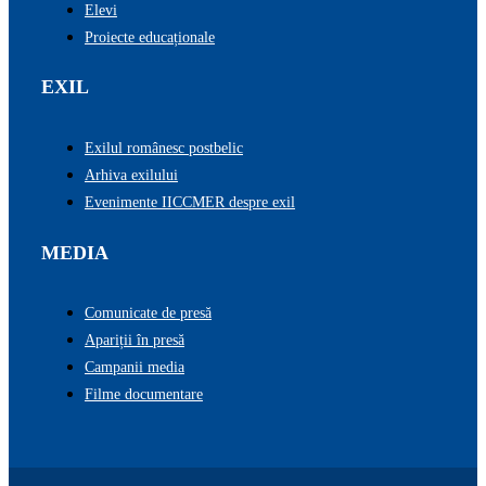
Elevi
Proiecte educaționale
EXIL
Exilul românesc postbelic
Arhiva exilului
Evenimente IICCMER despre exil
MEDIA
Comunicate de presă
Apariții în presă
Campanii media
Filme documentare