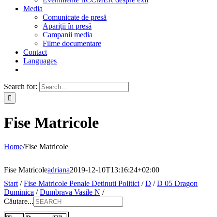
Media
Comunicate de presă
Apariții în presă
Campanii media
Filme documentare
Contact
Languages
Search for:
Fise Matricole
Home
/
Fise Matricole
Fise Matricole
adriana
2019-12-10T13:16:24+02:00
Start
/
Fise Matricole Penale Detinuti Politici
/
D
/
D 05 Dragon
Duminica
/
Dumbrava Vasile N
/
Căutare...