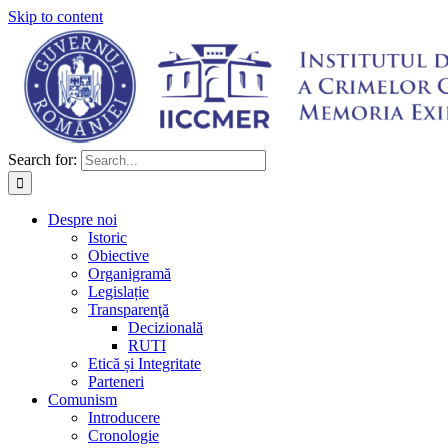
Skip to content
Search for:
Despre noi
Istoric
Obiective
Organigramă
Legislație
Transparenţă
Decizională
RUTI
Etică și Integritate
Parteneri
Comunism
Introducere
Cronologie