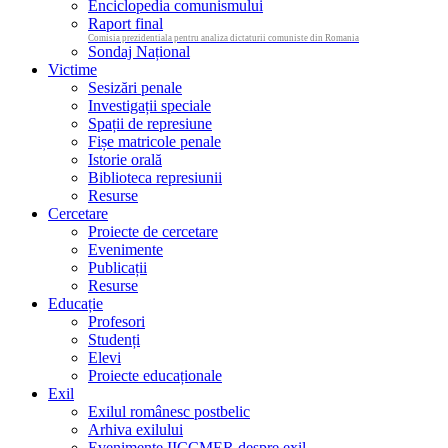
Enciclopedia comunismului
Raport final
Comisia prezidentiala pentru analiza dictaturii comuniste din Romania
Sondaj Național
Victime
Sesizări penale
Investigații speciale
Spații de represiune
Fișe matricole penale
Istorie orală
Biblioteca represiunii
Resurse
Cercetare
Proiecte de cercetare
Evenimente
Publicații
Resurse
Educație
Profesori
Studenți
Elevi
Proiecte educaționale
Exil
Exilul românesc postbelic
Arhiva exilului
Evenimente IICCMER despre exil