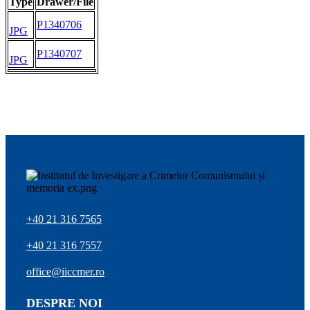
Type
Drawer/File
P1340706
JPG
P1340707
JPG
+40 21 316 7565
+40 21 316 7557
office@iiccmer.ro
DESPRE NOI