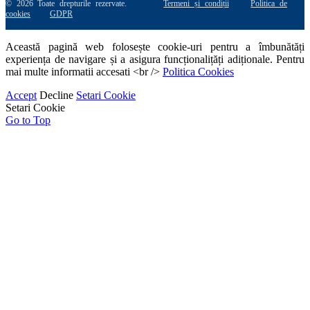
© 2026 Toate drepturile rezervate.
Termeni și condiții
Politica de
cookies
GDPR
Această pagină web folosește cookie-uri pentru a îmbunătăți
experiența de navigare și a asigura funcționalițăți adiționale. Pentru
mai multe informatii accesati <br />
Politica Cookies
Accept
Decline
Setari Cookie
Setari Cookie
Go to Top