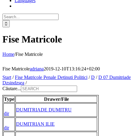
Languages
Search
for:
Fise Matricole
Home
/
Fise Matricole
Fise Matricole
adriana
2019-12-10T13:16:24+02:00
Start
/
Fise Matricole Penale Detinuti Politici
/
D
/
D 07 Dumitriade
Dzsindzsea
/
Căutare...
Type
Drawer/File
DUMITRIADE DUMITRU
dir
DUMITRIAN ILIE
dir