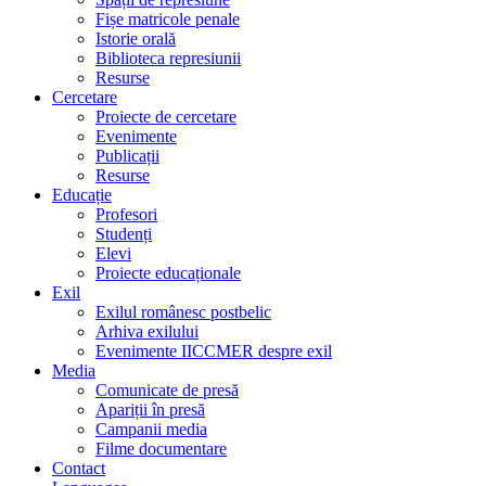
Fișe matricole penale
Istorie orală
Biblioteca represiunii
Resurse
Cercetare
Proiecte de cercetare
Evenimente
Publicații
Resurse
Educație
Profesori
Studenți
Elevi
Proiecte educaționale
Exil
Exilul românesc postbelic
Arhiva exilului
Evenimente IICCMER despre exil
Media
Comunicate de presă
Apariții în presă
Campanii media
Filme documentare
Contact