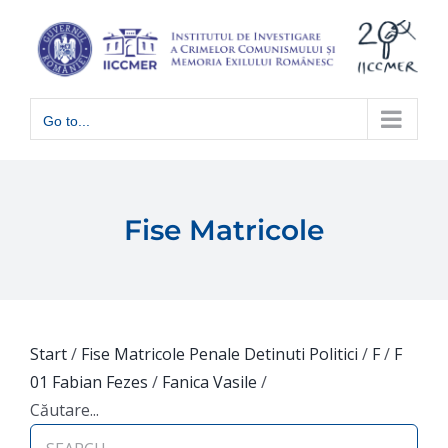
Skip
to
content
Go to...
Fise Matricole
Start
/
Fise Matricole Penale Detinuti Politici
/
F
/
F
01 Fabian Fezes
/
Fanica Vasile
/
Căutare...