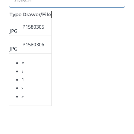
Type
Drawer/File
P1580305
JPG
P1580306
JPG
«
‹
1
›
»