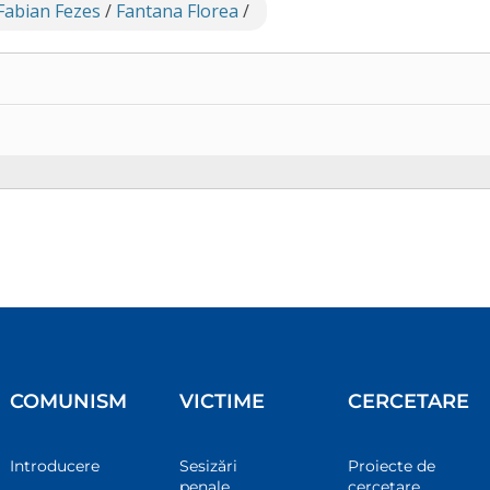
 Fabian Fezes
/
Fantana Florea
/
COMUNISM
VICTIME
CERCETARE
Introducere
Sesizări
Proiecte de
penale
cercetare