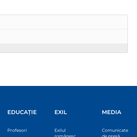
EDUCAȚIE
EXIL
MEDIA
Profesori
Exilul
Comunicate
românesc
de presă