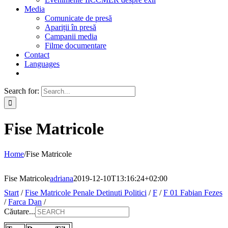
Media
Comunicate de presă
Apariții în presă
Campanii media
Filme documentare
Contact
Languages
Search for:
Fise Matricole
Home
/
Fise Matricole
Fise Matricole
adriana
2019-12-10T13:16:24+02:00
Start
/
Fise Matricole Penale Detinuti Politici
/
F
/
F 01 Fabian Fezes
/
Farca Dan
/
Căutare...