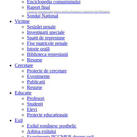
Enciclopedia comunismului
Raport final
Comisia prezidentiala pentru analiza dictaturii comuniste din Romania
Sondaj Național
Victime
Sesizări penale
Investigații speciale
Spații de represiune
Fișe matricole penale
Istorie orală
Biblioteca represiunii
Resurse
Cercetare
Proiecte de cercetare
Evenimente
Publicații
Resurse
Educație
Profesori
Studenți
Elevi
Proiecte educaționale
Exil
Exilul românesc postbelic
Arhiva exilului
Evenimente IICCMER despre exil