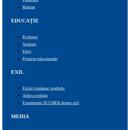
Resurse
EDUCAȚIE
Profesori
Studenți
Elevi
Proiecte educaționale
EXIL
Exilul românesc postbelic
Arhiva exilului
Evenimente IICCMER despre exil
MEDIA