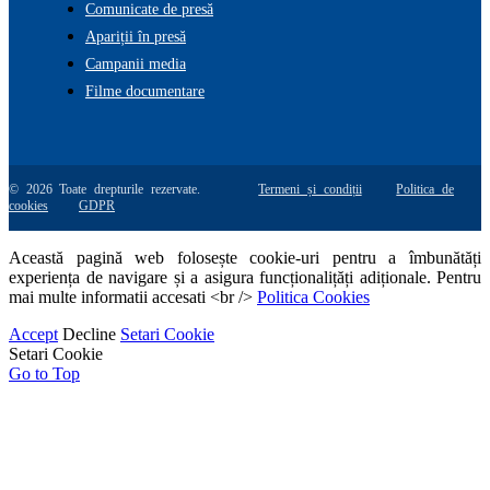
Comunicate de presă
Apariții în presă
Campanii media
Filme documentare
© 2026 Toate drepturile rezervate.
Termeni și condiții
Politica de
cookies
GDPR
Această pagină web folosește cookie-uri pentru a îmbunătăți
experiența de navigare și a asigura funcționalițăți adiționale. Pentru
mai multe informatii accesati <br />
Politica Cookies
Accept
Decline
Setari Cookie
Setari Cookie
Go to Top