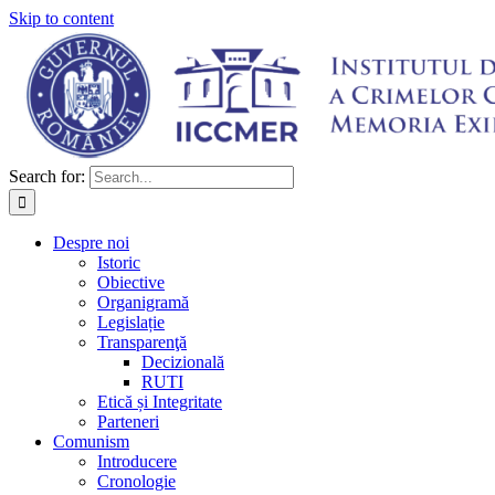
Skip to content
Search for:
Despre noi
Istoric
Obiective
Organigramă
Legislație
Transparenţă
Decizională
RUTI
Etică și Integritate
Parteneri
Comunism
Introducere
Cronologie