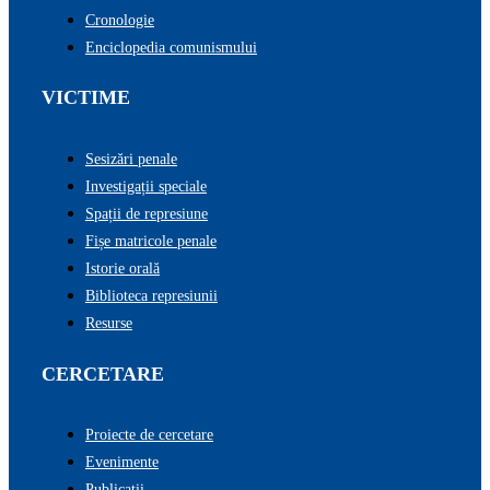
Cronologie
Enciclopedia comunismului
VICTIME
Sesizări penale
Investigații speciale
Spații de represiune
Fișe matricole penale
Istorie orală
Biblioteca represiunii
Resurse
CERCETARE
Proiecte de cercetare
Evenimente
Publicații