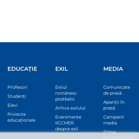
EDUCAȚIE
EXIL
MEDIA
Profesori
Exilul
Comunicate
românesc
de presă
Studenți
postbelic
Apariții în
Elevi
Arhiva exilului
presă
Proiecte
Evenimente
Campanii
educaționale
IICCMER
media
despre exil
Filme
documentare