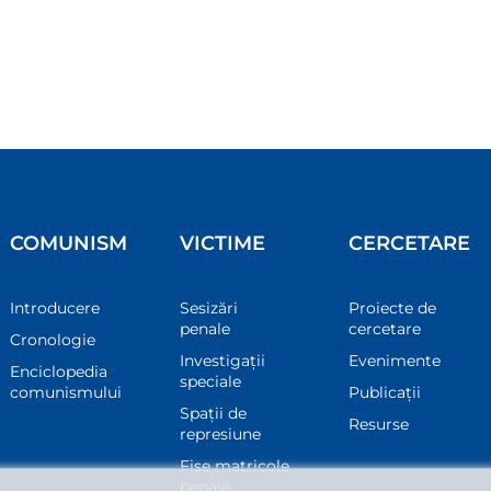
COMUNISM
VICTIME
CERCETARE
Introducere
Sesizări
Proiecte de
penale
cercetare
Cronologie
Investigații
Evenimente
Enciclopedia
speciale
comunismului
Publicații
Spații de
Resurse
represiune
Fișe matricole
penale