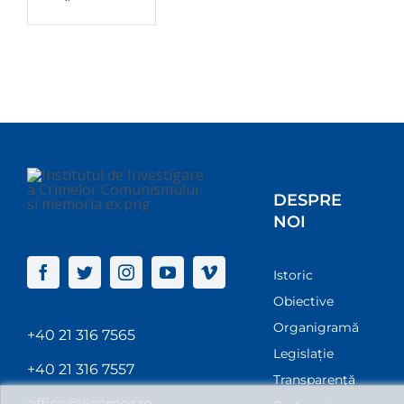
DESPRE
NOI
Istoric
Obiective
Organigramă
+40 21 316 7565
Legislație
+40 21 316 7557
Transparenţă
office@iiccmer.ro