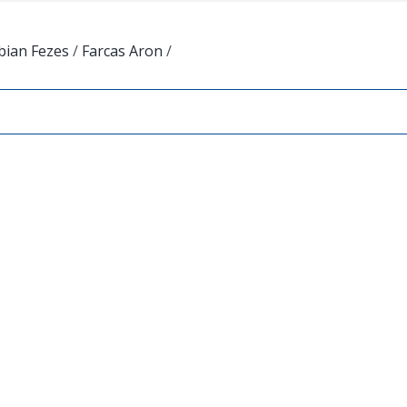
bian Fezes
/
Farcas Aron
/