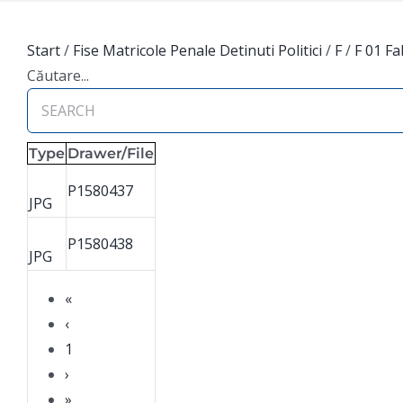
Start
/
Fise Matricole Penale Detinuti Politici
/
F
/
F 01 Fa
Căutare...
Type
Drawer/File
P1580437
JPG
P1580438
JPG
«
‹
1
›
»