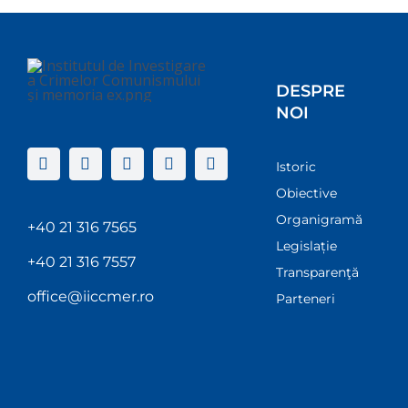
DESPRE
NOI
Istoric
Obiective
Organigramă
+40 21 316 7565
Legislație
+40 21 316 7557
Transparenţă
office@iiccmer.ro
Parteneri