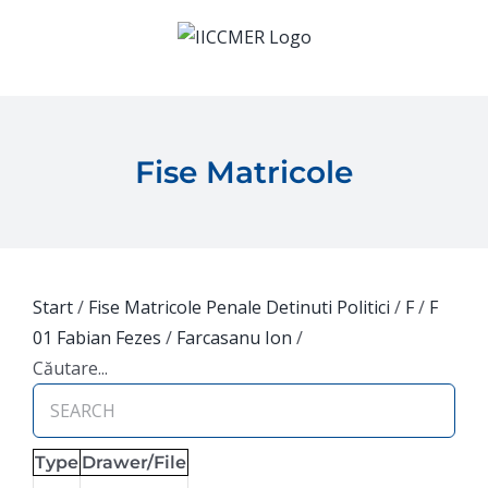
Skip
to
content
Fise Matricole
Start
/
Fise Matricole Penale Detinuti Politici
/
F
/
F
01 Fabian Fezes
/
Farcasanu Ion
/
Căutare...
Type
Drawer/File