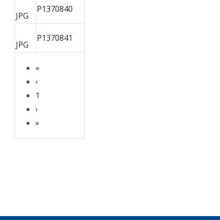
P1370840
JPG
P1370841
JPG
«
‹
1
›
»