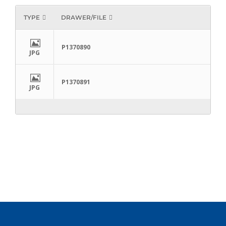
TYPE
DRAWER/FILE
P1370890
JPG
P1370891
JPG