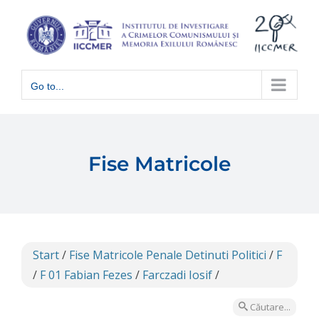
Skip
to
content
Go to...
Fise Matricole
Start
/
Fise Matricole Penale Detinuti Politici
/
F
/
F 01 Fabian Fezes
/
Farczadi Iosif
/
Căutare...