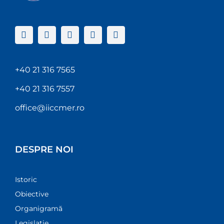
+40 21 316 7565
+40 21 316 7557
office@iiccmer.ro
DESPRE NOI
Istoric
Obiective
Organigramă
Legislație