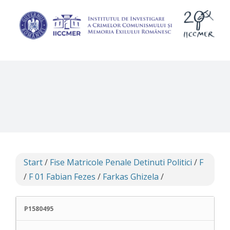
Skip
to
content
Start
/
Fise Matricole Penale Detinuti Politici
/
F
/
F 01 Fabian Fezes
/
Farkas Ghizela
/
P1580495