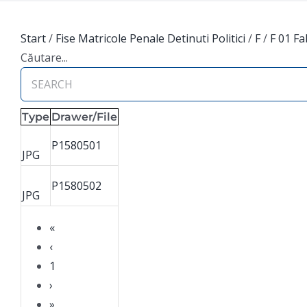
Start
/
Fise Matricole Penale Detinuti Politici
/
F
/
F 01 Fa
Căutare...
Type
Drawer/File
P1580501
JPG
P1580502
JPG
«
‹
1
›
»