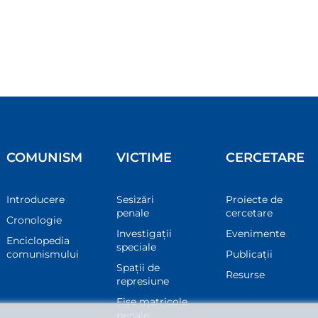
COMUNISM
VICTIME
CERCETARE
Introducere
Sesizări
Proiecte de
penale
cercetare
Cronologie
Investigații
Evenimente
Enciclopedia
speciale
comunismului
Publicații
Spații de
Resurse
represiune
Fișe matricole
penale