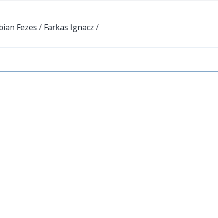
bian Fezes
/
Farkas Ignacz
/