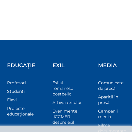
EDUCAȚIE
EXIL
MEDIA
Profesori
Exilul
Comunicate
românesc
de presă
Studenți
postbelic
Apariții în
Elevi
Arhiva exilului
presă
Proiecte
Evenimente
Campanii
educaționale
IICCMER
media
despre exil
Filme
documentare