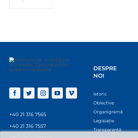
DESPRE
NOI
Istoric
Obiective
Organigramă
+40 21 316 7565
Legislație
+40 21 316 7557
Transparenţă
office@iiccmer.ro