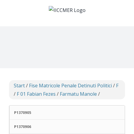
Skip
to
content
Start
/
Fise Matricole Penale Detinuti Politici
/
F
/
F 01 Fabian Fezes
/
Farmatu Manole
/
P1370905
P1370906