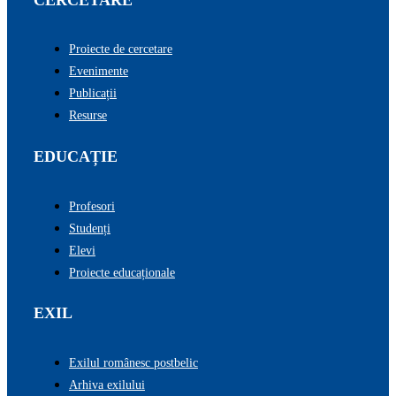
Proiecte de cercetare
Evenimente
Publicații
Resurse
EDUCAȚIE
Profesori
Studenți
Elevi
Proiecte educaționale
EXIL
Exilul românesc postbelic
Arhiva exilului