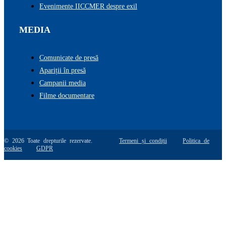
Evenimente IICCMER despre exil
MEDIA
Comunicate de presă
Apariții în presă
Campanii media
Filme documentare
© 2026 Toate drepturile rezervate.
Termeni și condiții
Politica de
cookies
GDPR
Go
to
Top