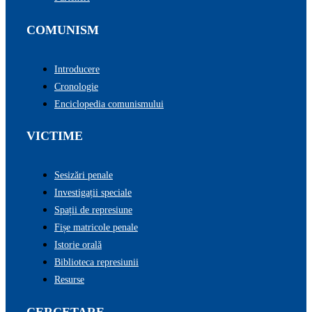
COMUNISM
Introducere
Cronologie
Enciclopedia comunismului
VICTIME
Sesizări penale
Investigații speciale
Spații de represiune
Fișe matricole penale
Istorie orală
Biblioteca represiunii
Resurse
CERCETARE