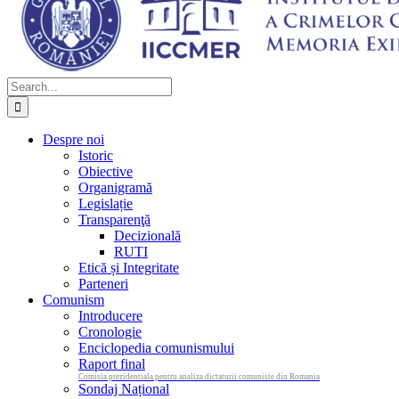
Search
for:
Despre noi
Istoric
Obiective
Organigramă
Legislație
Transparenţă
Decizională
RUTI
Etică și Integritate
Parteneri
Comunism
Introducere
Cronologie
Enciclopedia comunismului
Raport final
Comisia prezidentiala pentru analiza dictaturii comuniste din Romania
Sondaj Național