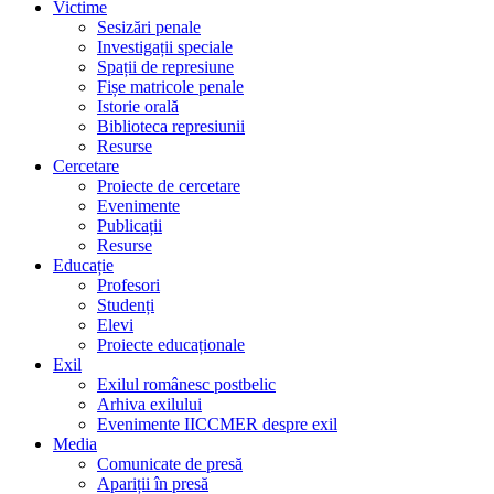
Victime
Sesizări penale
Investigații speciale
Spații de represiune
Fișe matricole penale
Istorie orală
Biblioteca represiunii
Resurse
Cercetare
Proiecte de cercetare
Evenimente
Publicații
Resurse
Educație
Profesori
Studenți
Elevi
Proiecte educaționale
Exil
Exilul românesc postbelic
Arhiva exilului
Evenimente IICCMER despre exil
Media
Comunicate de presă
Apariții în presă