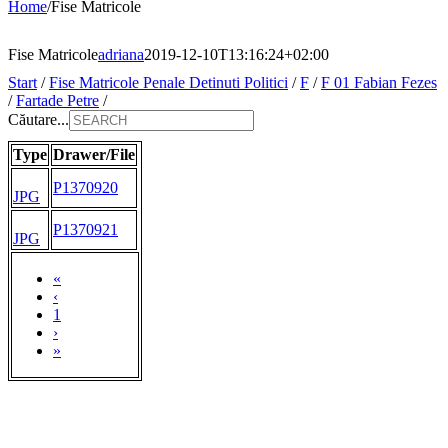
Home
/
Fise Matricole
Fise Matricole
adriana
2019-12-10T13:16:24+02:00
Start
/
Fise Matricole Penale Detinuti Politici
/
F
/
F 01 Fabian Fezes
/
Fartade Petre
/
Căutare...
Type
Drawer/File
P1370920
JPG
P1370921
JPG
«
‹
1
›
»