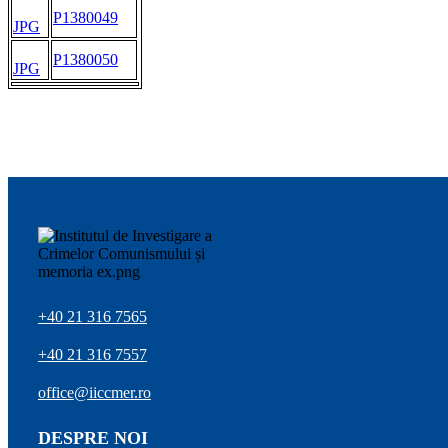
P1380049
JPG
P1380050
JPG
+40 21 316 7565
+40 21 316 7557
office@iiccmer.ro
DESPRE NOI