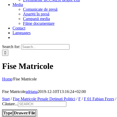
Media
Comunicate de presă
Apariții în presă
Campanii media
Filme documentare
Contact
Languages
Search for:
Fise Matricole
Home
/
Fise Matricole
Fise Matricole
adriana
2019-12-10T13:16:24+02:00
Start
/
Fise Matricole Penale Detinuti Politici
/
F
/
F 01 Fabian Fezes
Căutare...
Type
Drawer/File