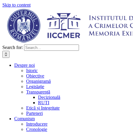
Skip to content
Search for:
Despre noi
Istoric
Obiective
Organigramă
Legislație
Transparenţă
Decizională
RUTI
Etică și Integritate
Parteneri
Comunism
Introducere
Cronologie