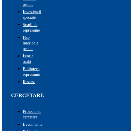
penale
Investigații
speciale
Spații de
represiune
Fișe
matricole
penale
Istorie
orală
Biblioteca
represiunii
Resurse
CERCETARE
Proiecte de
cercetare
Evenimente