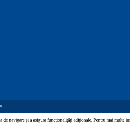
R
de navigare și a asigura funcționalițăți adiționale. Pentru mai multe in