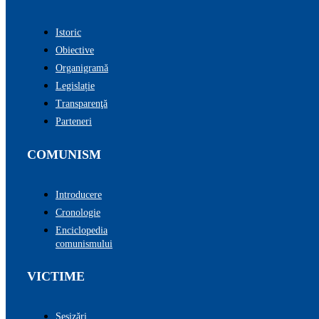
Istoric
Obiective
Organigramă
Legislație
Transparenţă
Parteneri
COMUNISM
Introducere
Cronologie
Enciclopedia
comunismului
VICTIME
Sesizări