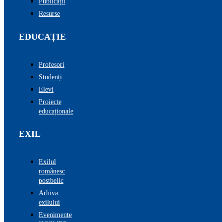
Publicații
Resurse
EDUCAȚIE
Profesori
Studenți
Elevi
Proiecte
educaționale
EXIL
Exilul
românesc
postbelic
Arhiva
exilului
Evenimente