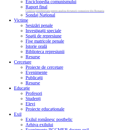
Enciclopedia comunismului
Raport final
Comisia prezidentiala pentru analiza dictaturii comuniste din Romania
Sondaj Național
Victime
Sesizări penale
Investigații speciale
Spații de represiune
Fișe matricole penale
Istorie orală
Biblioteca represiunii
Resurse
Cercetare
Proiecte de cercetare
Evenimente
Publicații
Resurse
Educație
Profesori
Studenți
Elevi
Proiecte educaționale
Exil
Exilul românesc postbelic
Arhiva exilului
Evenimente IICCMER despre exil