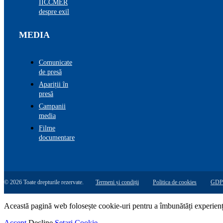
IICCMER
despre exil
MEDIA
Comunicate
de presă
Apariții în
presă
Campanii
media
Filme
documentare
© 2026 Toate drepturile rezervate.
Termeni și condiții
Politica de cookies
GDP
Această pagină web folosește cookie-uri pentru a îmbunătăți experiența 
Accept
Decline
Setari Cookie